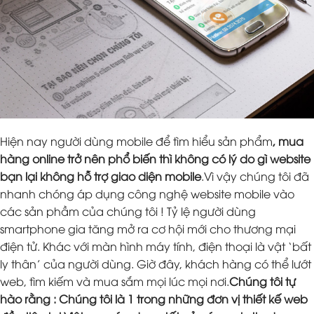
Hiện nay người dùng mobile để tìm hiểu sản phẩm
, mua
hàng online trở nên phổ biến thì không có lý do gì website
bạn lại không hỗ trợ giao diện mobile
.Vì vậy chúng tôi đã
nhanh chóng áp dụng công nghệ website mobile vào
các sản phầm của chúng tôi ! Tỷ lệ người dùng
smartphone gia tăng mở ra cơ hội mới cho thương mại
điện tử. Khác với màn hình máy tính, điện thoại là vật ‘bất
ly thân’ của người dùng. Giờ đây, khách hàng có thể lướt
web, tìm kiếm và mua sắm mọi lúc mọi nơi.
Chúng tôi tự
hào rằng : Chúng tôi là 1 trong những đơn vị thiết kế web