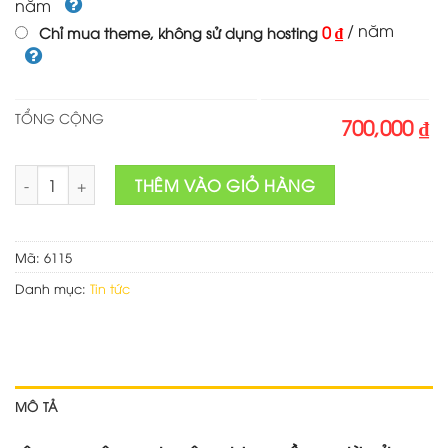
năm
/ năm
0 ₫
Chỉ mua theme, không sử dụng hosting
TỔNG CỘNG
700,000 ₫
Mẫu tin tức 03 số lượng
THÊM VÀO GIỎ HÀNG
Mã:
6115
Danh mục:
Tin tức
MÔ TẢ