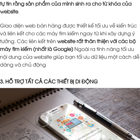
tự tin rằng sản phẩm của mình sinh ra cho từ khóa của
website
.
Giao diện web bán hàng được thiết kế tối ưu về kiến trúc
và liên kết cho các máy tìm kiếm ngay từ khi xây dựng ý
tưởng. Các liên kết trên
website rất thân thiện với các bộ
máy tìm kiếm (nhất là Google)
Ngoài ra tính năng tối ưu
nội dung của website giúp bạn tối ưu dữ liệu một cách dễ
dàng và chủ động
3. HỖ TRỢ TẤT CẢ CÁC THIẾT BỊ DI ĐỘNG