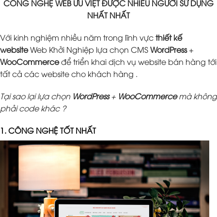
CÔNG NGHỆ WEB ƯU VIỆT ĐƯỢC NHIỀU NGƯỜI SỬ DỤNG
NHẤT NHẤT
Với kinh nghiệm nhiều năm trong lĩnh vực
thiết kế
website
Web Khởi Nghiệp lựa chọn CMS
WordPress
+
WooCommerce
để triển khai dịch vụ website bán hàng tới
tất cả các website cho khách hàng .
Tại sao lại lựa chọn
WordPress
+
WooCommerce
mà không
phải code khác ?
1. CÔNG NGHỆ TỐT NHẤT