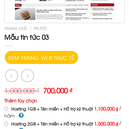
TRANG CHỦ
/
TIN TỨC
Mẫu tin tức 03
XEM TRANG WEB THỰC TẾ
1,000,000
₫
700,000
₫
Thêm tùy chọn
/
1,100,000 ₫
Hosting 1GB + Tên miền + Hỗ trợ kỹ thuật
năm
/
1,500,000 ₫
Hosting 2GB + Tên miền + Hỗ trợ kỹ thuật