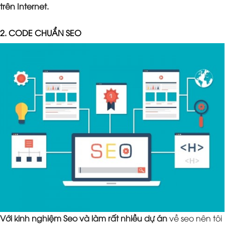
trên Internet.
2. CODE CHUẨN SEO
Với kinh nghiệm Seo và làm rất nhiều dự án
về seo nên tôi