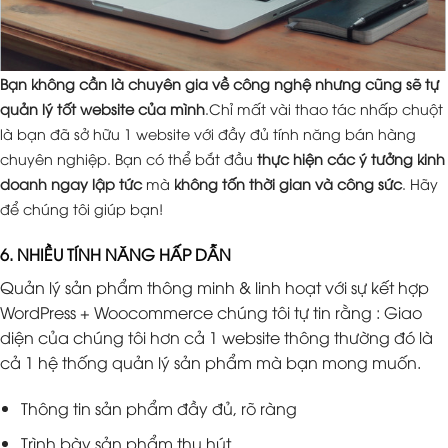
Bạn không cần là chuyên gia về công nghệ nhưng cũng sẽ tự
quản lý tốt website của mình
.Chỉ mất vài thao tác nhấp chuột
là bạn đã sở hữu 1 website với đầy đủ tính năng bán hàng
chuyên nghiệp. Bạn có thể bắt đầu
thực hiện các ý tưởng kinh
doanh ngay lập tức
mà
không tốn thời gian và công sức
. Hãy
để chúng tôi giúp bạn!
6. NHIỀU TÍNH NĂNG HẤP DẪN
Quản lý sản phẩm thông minh & linh hoạt với sự kết hợp
WordPress + Woocommerce chúng tôi tự tin rằng : Giao
diện của chúng tôi hơn cả 1 website thông thường đó là
cả 1 hệ thống quản lý sản phẩm mà bạn mong muốn.
Thông tin sản phẩm đầy đủ, rõ ràng
Trình bày sản phẩm thu hút