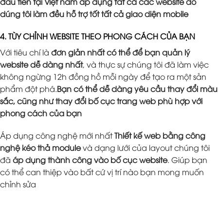
đầu tiên tại Việt nam áp dụng tất cả các website do
dúng tôi làm đều hỗ trợ tốt tất cả giao diện mobile
4. TÙY CHỈNH WEBSITE THEO PHONG CÁCH CỦA BẠN
Với tiêu chí là
đơn giản nhất có thể để bạn quản lý
website dễ dàng nhất
, và thực sự chúng tôi đã làm việc
không ngừng 12h đồng hồ mỗi ngày để tạo ra một sản
phẩm đột phá.
Bạn có thể dễ dàng yêu cầu thay đổi màu
sắc, cũng như thay đổi bố cục trang web phù hợp với
phong cách của bạn
Áp dụng công nghệ mới nhất
Thiết kế web bằng công
nghệ kéo thả module
và dạng lưới của layout chúng tôi
đã
áp dụng thành công vào bố cục website
. Giúp bạn
có thể can thiệp vào bất cứ vị trí nào bạn mong muốn
chỉnh sửa