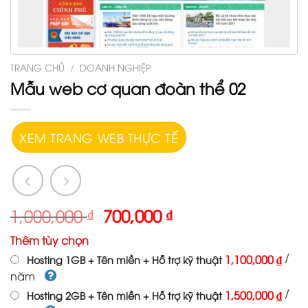
TRANG CHỦ
/
DOANH NGHIỆP
Mẫu web cơ quan đoàn thể 02
XEM TRANG WEB THỰC TẾ
1,000,000
₫
700,000
₫
Thêm tùy chọn
/
1,100,000 ₫
Hosting 1GB + Tên miền + Hỗ trợ kỹ thuật
năm
/
1,500,000 ₫
Hosting 2GB + Tên miền + Hỗ trợ kỹ thuật