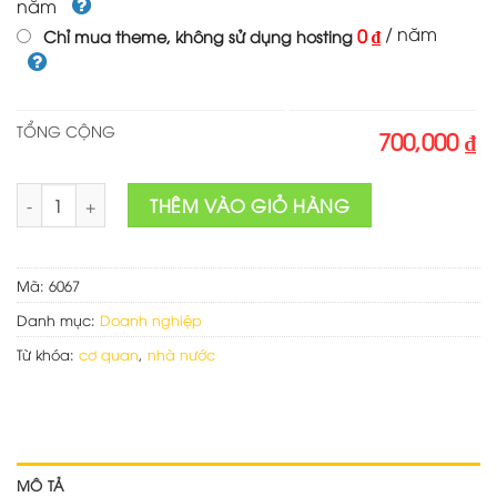
năm
/ năm
0 ₫
Chỉ mua theme, không sử dụng hosting
TỔNG CỘNG
700,000 ₫
Mẫu web cơ quan đoàn thể 02 số lượng
THÊM VÀO GIỎ HÀNG
Mã:
6067
Danh mục:
Doanh nghiệp
Từ khóa:
cơ quan
,
nhà nước
MÔ TẢ