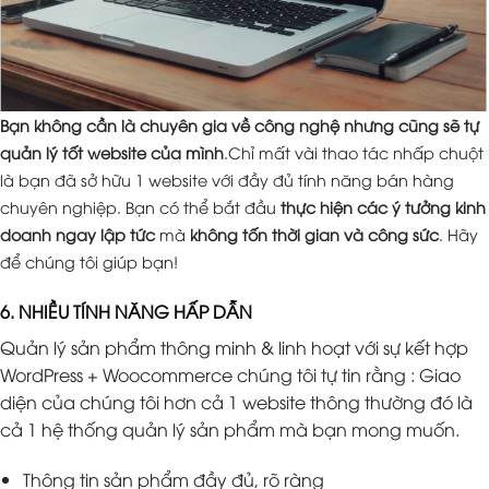
Bạn không cần là chuyên gia về công nghệ nhưng cũng sẽ tự
quản lý tốt website của mình
.Chỉ mất vài thao tác nhấp chuột
là bạn đã sở hữu 1 website với đầy đủ tính năng bán hàng
chuyên nghiệp. Bạn có thể bắt đầu
thực hiện các ý tưởng kinh
doanh ngay lập tức
mà
không tốn thời gian và công sức
. Hãy
để chúng tôi giúp bạn!
6. NHIỀU TÍNH NĂNG HẤP DẪN
Quản lý sản phẩm thông minh & linh hoạt với sự kết hợp
WordPress + Woocommerce chúng tôi tự tin rằng : Giao
diện của chúng tôi hơn cả 1 website thông thường đó là
cả 1 hệ thống quản lý sản phẩm mà bạn mong muốn.
Thông tin sản phẩm đầy đủ, rõ ràng