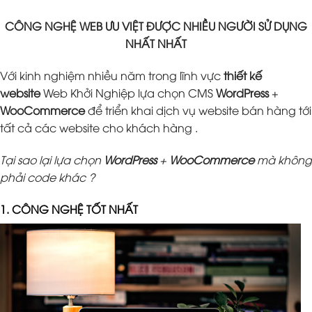
CÔNG NGHỆ WEB ƯU VIỆT ĐƯỢC NHIỀU NGƯỜI SỬ DỤNG
NHẤT NHẤT
Với kinh nghiệm nhiều năm trong lĩnh vực
thiết kế
website
Web Khởi Nghiệp lựa chọn CMS
WordPress
+
WooCommerce
để triển khai dịch vụ website bán hàng tới
tất cả các website cho khách hàng .
Tại sao lại lựa chọn
WordPress
+
WooCommerce
mà không
phải code khác ?
1. CÔNG NGHỆ TỐT NHẤT