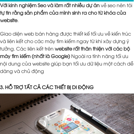
Với kinh nghiệm Seo và làm rất nhiều dự án
về seo nên tôi
tự tin rằng sản phẩm của mình sinh ra cho từ khóa của
website
.
Giao diện web bán hàng được thiết kế tối ưu về kiến trúc
và liên kết cho các máy tìm kiếm ngay từ khi xây dựng ý
tưởng. Các liên kết trên
website rất thân thiện với các bộ
máy tìm kiếm (nhất là Google)
Ngoài ra tính năng tối ưu
nội dung của website giúp bạn tối ưu dữ liệu một cách dễ
dàng và chủ động
3. HỖ TRỢ TẤT CẢ CÁC THIẾT BỊ DI ĐỘNG