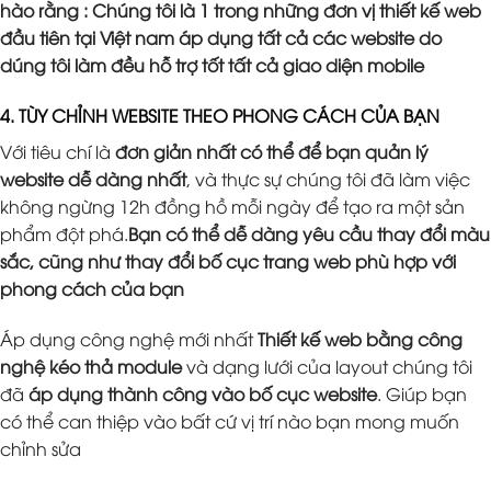
hào rằng : Chúng tôi là 1 trong những đơn vị thiết kế web
đầu tiên tại Việt nam áp dụng tất cả các website do
dúng tôi làm đều hỗ trợ tốt tất cả giao diện mobile
4. TÙY CHỈNH WEBSITE THEO PHONG CÁCH CỦA BẠN
Với tiêu chí là
đơn giản nhất có thể để bạn quản lý
website dễ dàng nhất
, và thực sự chúng tôi đã làm việc
không ngừng 12h đồng hồ mỗi ngày để tạo ra một sản
phẩm đột phá.
Bạn có thể dễ dàng yêu cầu thay đổi màu
sắc, cũng như thay đổi bố cục trang web phù hợp với
phong cách của bạn
Áp dụng công nghệ mới nhất
Thiết kế web bằng công
nghệ kéo thả module
và dạng lưới của layout chúng tôi
đã
áp dụng thành công vào bố cục website
. Giúp bạn
có thể can thiệp vào bất cứ vị trí nào bạn mong muốn
chỉnh sửa