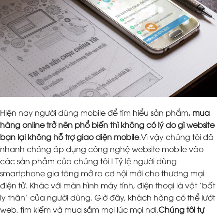
Hiện nay người dùng mobile để tìm hiểu sản phẩm
, mua
hàng online trở nên phổ biến thì không có lý do gì website
bạn lại không hỗ trợ giao diện mobile
.Vì vậy chúng tôi đã
nhanh chóng áp dụng công nghệ website mobile vào
các sản phầm của chúng tôi ! Tỷ lệ người dùng
smartphone gia tăng mở ra cơ hội mới cho thương mại
điện tử. Khác với màn hình máy tính, điện thoại là vật ‘bất
ly thân’ của người dùng. Giờ đây, khách hàng có thể lướt
web, tìm kiếm và mua sắm mọi lúc mọi nơi.
Chúng tôi tự