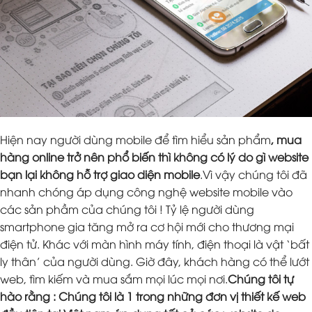
Hiện nay người dùng mobile để tìm hiểu sản phẩm
, mua
hàng online trở nên phổ biến thì không có lý do gì website
bạn lại không hỗ trợ giao diện mobile
.Vì vậy chúng tôi đã
nhanh chóng áp dụng công nghệ website mobile vào
các sản phầm của chúng tôi ! Tỷ lệ người dùng
smartphone gia tăng mở ra cơ hội mới cho thương mại
điện tử. Khác với màn hình máy tính, điện thoại là vật ‘bất
ly thân’ của người dùng. Giờ đây, khách hàng có thể lướt
web, tìm kiếm và mua sắm mọi lúc mọi nơi.
Chúng tôi tự
hào rằng : Chúng tôi là 1 trong những đơn vị thiết kế web