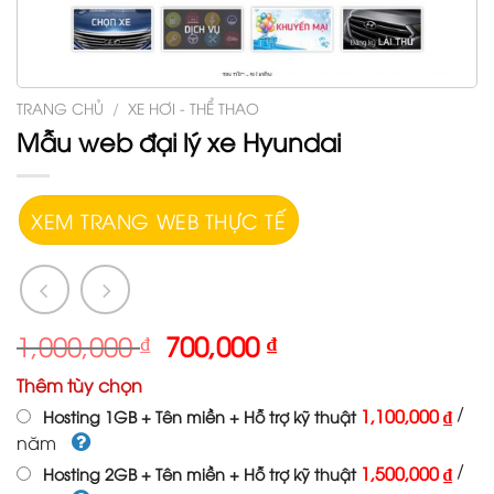
TRANG CHỦ
/
XE HƠI - THỂ THAO
Mẫu web đại lý xe Hyundai
XEM TRANG WEB THỰC TẾ
1,000,000
₫
700,000
₫
Thêm tùy chọn
/
1,100,000 ₫
Hosting 1GB + Tên miền + Hỗ trợ kỹ thuật
năm
/
1,500,000 ₫
Hosting 2GB + Tên miền + Hỗ trợ kỹ thuật