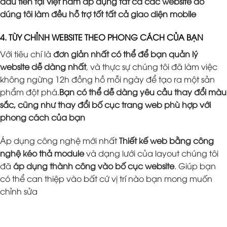
đầu tiên tại Việt nam áp dụng tất cả các website do
dúng tôi làm đều hỗ trợ tốt tất cả giao diện mobile
4. TÙY CHỈNH WEBSITE THEO PHONG CÁCH CỦA BẠN
Với tiêu chí là
đơn giản nhất có thể để bạn quản lý
website dễ dàng nhất
, và thực sự chúng tôi đã làm việc
không ngừng 12h đồng hồ mỗi ngày để tạo ra một sản
phẩm đột phá.
Bạn có thể dễ dàng yêu cầu thay đổi màu
sắc, cũng như thay đổi bố cục trang web phù hợp với
phong cách của bạn
Áp dụng công nghệ mới nhất
Thiết kế web bằng công
nghệ kéo thả module
và dạng lưới của layout chúng tôi
đã
áp dụng thành công vào bố cục website
. Giúp bạn
có thể can thiệp vào bất cứ vị trí nào bạn mong muốn
chỉnh sửa