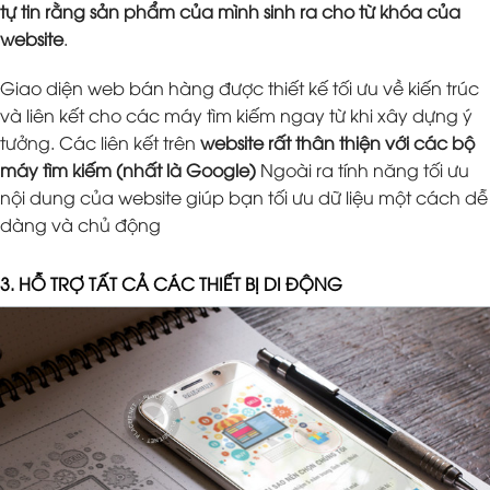
tự tin rằng sản phẩm của mình sinh ra cho từ khóa của
website
.
Giao diện web bán hàng được thiết kế tối ưu về kiến trúc
và liên kết cho các máy tìm kiếm ngay từ khi xây dựng ý
tưởng. Các liên kết trên
website rất thân thiện với các bộ
máy tìm kiếm (nhất là Google)
Ngoài ra tính năng tối ưu
nội dung của website giúp bạn tối ưu dữ liệu một cách dễ
dàng và chủ động
3. HỖ TRỢ TẤT CẢ CÁC THIẾT BỊ DI ĐỘNG