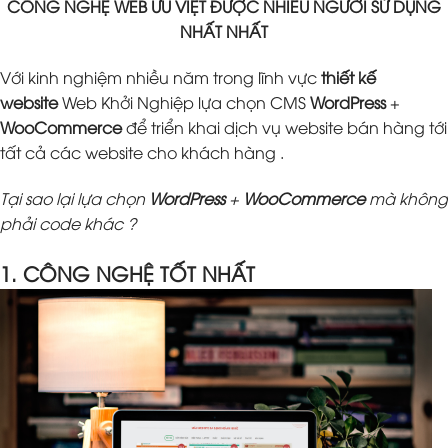
CÔNG NGHỆ WEB ƯU VIỆT ĐƯỢC NHIỀU NGƯỜI SỬ DỤNG
NHẤT NHẤT
Với kinh nghiệm nhiều năm trong lĩnh vực
thiết kế
website
Web Khởi Nghiệp lựa chọn CMS
WordPress
+
WooCommerce
để triển khai dịch vụ website bán hàng tới
tất cả các website cho khách hàng .
Tại sao lại lựa chọn
WordPress
+
WooCommerce
mà không
phải code khác ?
1. CÔNG NGHỆ TỐT NHẤT