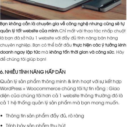
Bạn không cần là chuyên gia về công nghệ nhưng cũng sẽ tự
quản lý tốt website của mình
.Chỉ mất vài thao tác nhấp chuột
là bạn đã sở hữu 1 website với đầy đủ tính năng bán hàng
chuyên nghiệp. Bạn có thể bắt đầu
thực hiện các ý tưởng kinh
doanh ngay lập tức
mà
không tốn thời gian và công sức
. Hãy
để chúng tôi giúp bạn!
6. NHIỀU TÍNH NĂNG HẤP DẪN
Quản lý sản phẩm thông minh & linh hoạt với sự kết hợp
WordPress + Woocommerce chúng tôi tự tin rằng : Giao
diện của chúng tôi hơn cả 1 website thông thường đó là
cả 1 hệ thống quản lý sản phẩm mà bạn mong muốn.
Thông tin sản phẩm đầy đủ, rõ ràng
Trình bày sản phẩm thu hút