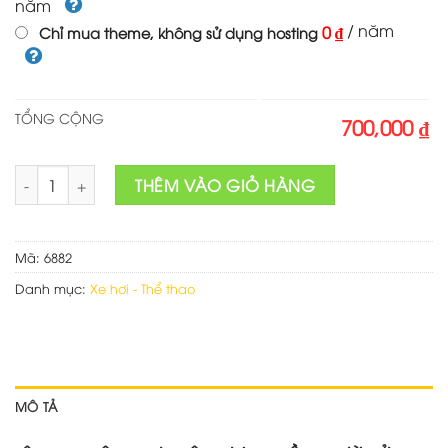
năm
/ năm
0 ₫
Chỉ mua theme, không sử dụng hosting
TỔNG CỘNG
700,000 ₫
Mẫu web đại lý xe Hyundai số lượng
THÊM VÀO GIỎ HÀNG
Mã:
6882
Danh mục:
Xe hơi - Thể thao
MÔ TẢ