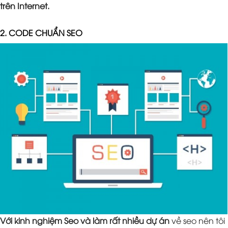
trên Internet.
2. CODE CHUẨN SEO
Với kinh nghiệm Seo và làm rất nhiều dự án
về seo nên tôi