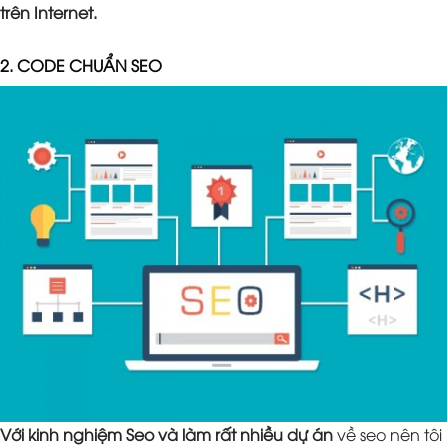
trên Internet.
2. CODE CHUẨN SEO
Với kinh nghiệm Seo và làm rất nhiều dự án
về seo nên tôi