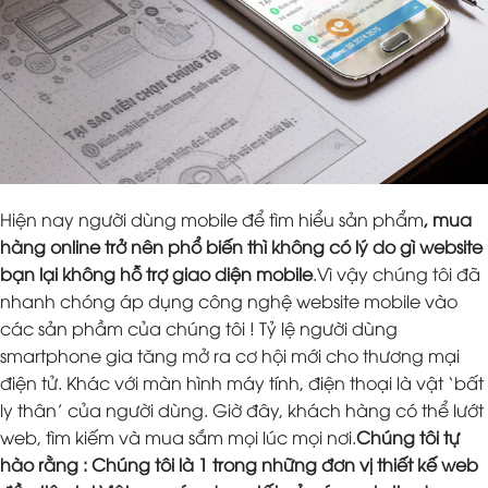
Hiện nay người dùng mobile để tìm hiểu sản phẩm
, mua
hàng online trở nên phổ biến thì không có lý do gì website
bạn lại không hỗ trợ giao diện mobile
.Vì vậy chúng tôi đã
nhanh chóng áp dụng công nghệ website mobile vào
các sản phầm của chúng tôi ! Tỷ lệ người dùng
smartphone gia tăng mở ra cơ hội mới cho thương mại
điện tử. Khác với màn hình máy tính, điện thoại là vật ‘bất
ly thân’ của người dùng. Giờ đây, khách hàng có thể lướt
web, tìm kiếm và mua sắm mọi lúc mọi nơi.
Chúng tôi tự
hào rằng : Chúng tôi là 1 trong những đơn vị thiết kế web