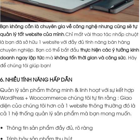
Bạn không cần là chuyên gia về công nghệ nhưng cũng sẽ tự
quản lý tốt website của mình
.Chỉ mất vài thao tác nhấp chuột
là bạn đã sở hữu 1 website với đầy đủ tính năng bán hàng
chuyên nghiệp. Bạn có thể bắt đầu
thực hiện các ý tưởng kinh
doanh ngay lập tức
mà
không tốn thời gian và công sức
. Hãy
để chúng tôi giúp bạn!
6. NHIỀU TÍNH NĂNG HẤP DẪN
Quản lý sản phẩm thông minh & linh hoạt với sự kết hợp
WordPress + Woocommerce chúng tôi tự tin rằng : Giao
diện của chúng tôi hơn cả 1 website thông thường đó là
cả 1 hệ thống quản lý sản phẩm mà bạn mong muốn.
Thông tin sản phẩm đầy đủ, rõ ràng
Trình bày sản phẩm thu hút