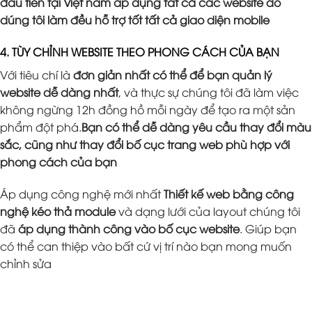
đầu tiên tại Việt nam áp dụng tất cả các website do
dúng tôi làm đều hỗ trợ tốt tất cả giao diện mobile
4. TÙY CHỈNH WEBSITE THEO PHONG CÁCH CỦA BẠN
Với tiêu chí là
đơn giản nhất có thể để bạn quản lý
website dễ dàng nhất
, và thực sự chúng tôi đã làm việc
không ngừng 12h đồng hồ mỗi ngày để tạo ra một sản
phẩm đột phá.
Bạn có thể dễ dàng yêu cầu thay đổi màu
sắc, cũng như thay đổi bố cục trang web phù hợp với
phong cách của bạn
Áp dụng công nghệ mới nhất
Thiết kế web bằng công
nghệ kéo thả module
và dạng lưới của layout chúng tôi
đã
áp dụng thành công vào bố cục website
. Giúp bạn
có thể can thiệp vào bất cứ vị trí nào bạn mong muốn
chỉnh sửa