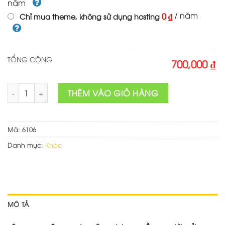
năm
/ năm
0 ₫
Chỉ mua theme, không sử dụng hosting
TỔNG CỘNG
700,000 ₫
Mẫu web dịch vụ phun xăm số lượng
THÊM VÀO GIỎ HÀNG
Mã:
6106
Danh mục:
Khác
MÔ TẢ