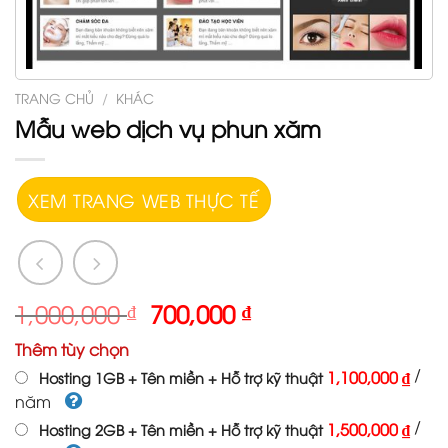
TRANG CHỦ
/
KHÁC
Mẫu web dịch vụ phun xăm
XEM TRANG WEB THỰC TẾ
1,000,000
₫
700,000
₫
Thêm tùy chọn
/
1,100,000 ₫
Hosting 1GB + Tên miền + Hỗ trợ kỹ thuật
năm
/
1,500,000 ₫
Hosting 2GB + Tên miền + Hỗ trợ kỹ thuật