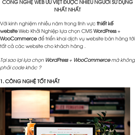
CÔNG NGHỆ WEB ƯU VIỆT ĐƯỢC NHIỀU NGƯỜI SỬ DỤNG
NHẤT NHẤT
Với kinh nghiệm nhiều năm trong lĩnh vực
thiết kế
website
Web Khởi Nghiệp lựa chọn CMS
WordPress
+
WooCommerce
để triển khai dịch vụ website bán hàng tới
tất cả các website cho khách hàng .
Tại sao lại lựa chọn
WordPress
+
WooCommerce
mà không
phải code khác ?
1. CÔNG NGHỆ TỐT NHẤT