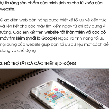
tự tin rằng sản phẩm của mình sinh ra cho từ khóa của
website
.
Giao diện web bán hàng được thiết kế tối ưu về kiến trúc
và liên kết cho các máy tìm kiếm ngay từ khi xây dựng ý
tưởng. Các liên kết trên
website rất thân thiện với các bộ
máy tìm kiếm (nhất là Google)
Ngoài ra tính năng tối ưu
nội dung của website giúp bạn tối ưu dữ liệu một cách dễ
dàng và chủ động
3. HỖ TRỢ TẤT CẢ CÁC THIẾT BỊ DI ĐỘNG