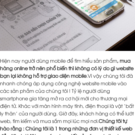
Hiện nay người dùng mobile để tìm hiểu sản phẩm
, mua
hàng online trở nên phổ biến thì không có lý do gì website
bạn lại không hỗ trợ giao diện mobile
.Vì vậy chúng tôi đã
nhanh chóng áp dụng công nghệ website mobile vào
các sản phầm của chúng tôi ! Tỷ lệ người dùng
smartphone gia tăng mở ra cơ hội mới cho thương mại
điện tử. Khác với màn hình máy tính, điện thoại là vật ‘bất
ly thân’ của người dùng. Giờ đây, khách hàng có thể lướt
web, tìm kiếm và mua sắm mọi lúc mọi nơi.
Chúng tôi tự
hào rằng : Chúng tôi là 1 trong những đơn vị thiết kế web