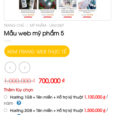
TRANG CHỦ
/
MỸ PHẨM - LÀM ĐẸP
Mẫu web mỹ phẩm 5
XEM TRANG WEB THỰC TẾ
1,000,000
₫
700,000
₫
Thêm tùy chọn
/
1,100,000 ₫
Hosting 1GB + Tên miền + Hỗ trợ kỹ thuật
năm
/
1,500,000 ₫
Hosting 2GB + Tên miền + Hỗ trợ kỹ thuật