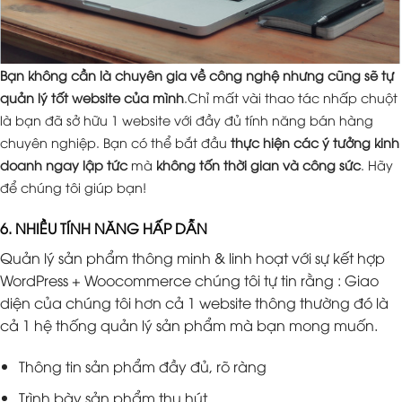
Bạn không cần là chuyên gia về công nghệ nhưng cũng sẽ tự
quản lý tốt website của mình
.Chỉ mất vài thao tác nhấp chuột
là bạn đã sở hữu 1 website với đầy đủ tính năng bán hàng
chuyên nghiệp. Bạn có thể bắt đầu
thực hiện các ý tưởng kinh
doanh ngay lập tức
mà
không tốn thời gian và công sức
. Hãy
để chúng tôi giúp bạn!
6. NHIỀU TÍNH NĂNG HẤP DẪN
Quản lý sản phẩm thông minh & linh hoạt với sự kết hợp
WordPress + Woocommerce chúng tôi tự tin rằng : Giao
diện của chúng tôi hơn cả 1 website thông thường đó là
cả 1 hệ thống quản lý sản phẩm mà bạn mong muốn.
Thông tin sản phẩm đầy đủ, rõ ràng
Trình bày sản phẩm thu hút