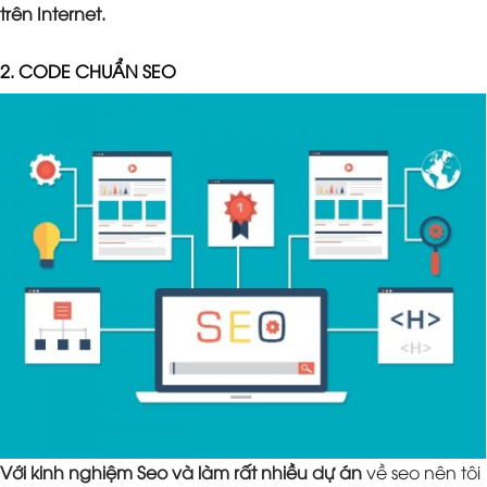
trên Internet.
2. CODE CHUẨN SEO
Với kinh nghiệm Seo và làm rất nhiều dự án
về seo nên tôi