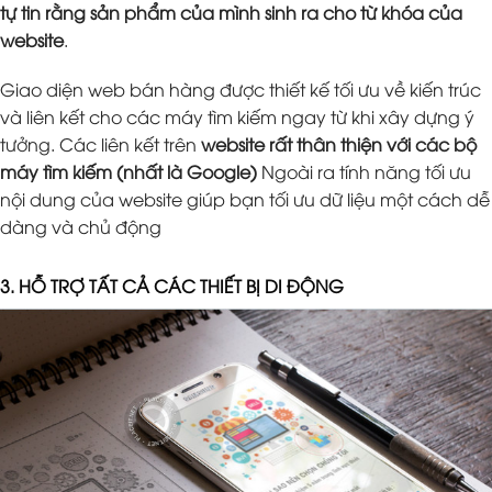
tự tin rằng sản phẩm của mình sinh ra cho từ khóa của
website
.
Giao diện web bán hàng được thiết kế tối ưu về kiến trúc
và liên kết cho các máy tìm kiếm ngay từ khi xây dựng ý
tưởng. Các liên kết trên
website rất thân thiện với các bộ
máy tìm kiếm (nhất là Google)
Ngoài ra tính năng tối ưu
nội dung của website giúp bạn tối ưu dữ liệu một cách dễ
dàng và chủ động
3. HỖ TRỢ TẤT CẢ CÁC THIẾT BỊ DI ĐỘNG