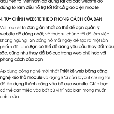
đầu tiên tại Việt nam áp dụng tất cả các website do
dúng tôi làm đều hỗ trợ tốt tất cả giao diện mobile
4. TÙY CHỈNH WEBSITE THEO PHONG CÁCH CỦA BẠN
Với tiêu chí là
đơn giản nhất có thể để bạn quản lý
website dễ dàng nhất
, và thực sự chúng tôi đã làm việc
không ngừng 12h đồng hồ mỗi ngày để tạo ra một sản
phẩm đột phá.
Bạn có thể dễ dàng yêu cầu thay đổi màu
sắc, cũng như thay đổi bố cục trang web phù hợp với
phong cách của bạn
Áp dụng công nghệ mới nhất
Thiết kế web bằng công
nghệ kéo thả module
và dạng lưới của layout chúng tôi
đã
áp dụng thành công vào bố cục website
. Giúp bạn
có thể can thiệp vào bất cứ vị trí nào bạn mong muốn
chỉnh sửa