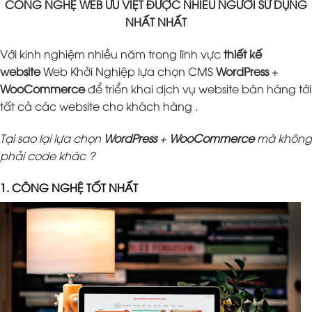
CÔNG NGHỆ WEB ƯU VIỆT ĐƯỢC NHIỀU NGƯỜI SỬ DỤNG
NHẤT NHẤT
Với kinh nghiệm nhiều năm trong lĩnh vực
thiết kế
website
Web Khởi Nghiệp lựa chọn CMS
WordPress
+
WooCommerce
để triển khai dịch vụ website bán hàng tới
tất cả các website cho khách hàng .
Tại sao lại lựa chọn
WordPress
+
WooCommerce
mà không
phải code khác ?
1. CÔNG NGHỆ TỐT NHẤT