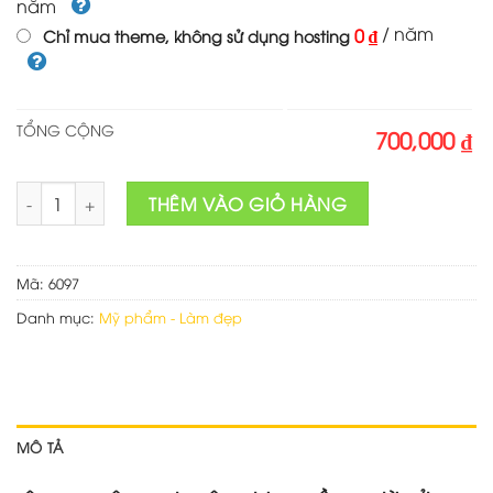
năm
/ năm
0 ₫
Chỉ mua theme, không sử dụng hosting
TỔNG CỘNG
700,000 ₫
Mẫu web mỹ phẩm 5 số lượng
THÊM VÀO GIỎ HÀNG
Mã:
6097
Danh mục:
Mỹ phẩm - Làm đẹp
MÔ TẢ