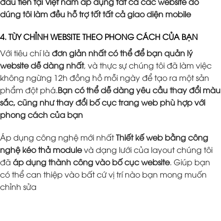
đầu tiên tại Việt nam áp dụng tất cả các website do
dúng tôi làm đều hỗ trợ tốt tất cả giao diện mobile
4. TÙY CHỈNH WEBSITE THEO PHONG CÁCH CỦA BẠN
Với tiêu chí là
đơn giản nhất có thể để bạn quản lý
website dễ dàng nhất
, và thực sự chúng tôi đã làm việc
không ngừng 12h đồng hồ mỗi ngày để tạo ra một sản
phẩm đột phá.
Bạn có thể dễ dàng yêu cầu thay đổi màu
sắc, cũng như thay đổi bố cục trang web phù hợp với
phong cách của bạn
Áp dụng công nghệ mới nhất
Thiết kế web bằng công
nghệ kéo thả module
và dạng lưới của layout chúng tôi
đã
áp dụng thành công vào bố cục website
. Giúp bạn
có thể can thiệp vào bất cứ vị trí nào bạn mong muốn
chỉnh sửa