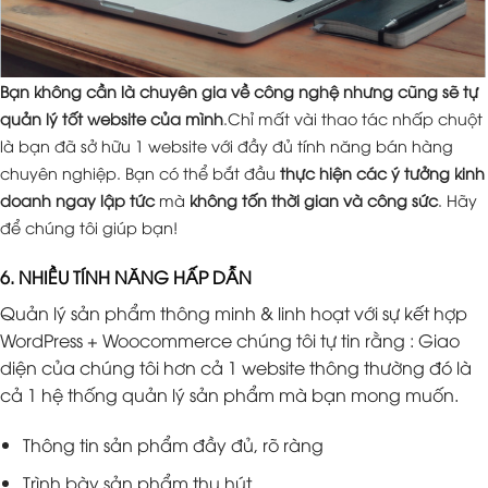
Bạn không cần là chuyên gia về công nghệ nhưng cũng sẽ tự
quản lý tốt website của mình
.Chỉ mất vài thao tác nhấp chuột
là bạn đã sở hữu 1 website với đầy đủ tính năng bán hàng
chuyên nghiệp. Bạn có thể bắt đầu
thực hiện các ý tưởng kinh
doanh ngay lập tức
mà
không tốn thời gian và công sức
. Hãy
để chúng tôi giúp bạn!
6. NHIỀU TÍNH NĂNG HẤP DẪN
Quản lý sản phẩm thông minh & linh hoạt với sự kết hợp
WordPress + Woocommerce chúng tôi tự tin rằng : Giao
diện của chúng tôi hơn cả 1 website thông thường đó là
cả 1 hệ thống quản lý sản phẩm mà bạn mong muốn.
Thông tin sản phẩm đầy đủ, rõ ràng
Trình bày sản phẩm thu hút