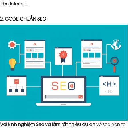
trên Internet.
2. CODE CHUẨN SEO
Với kinh nghiệm Seo và làm rất nhiều dự án
về seo nên tôi