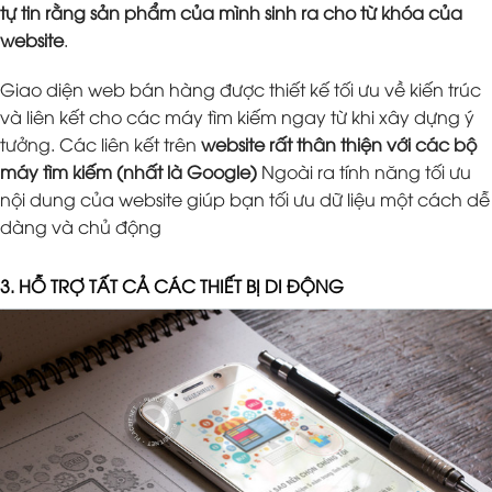
tự tin rằng sản phẩm của mình sinh ra cho từ khóa của
website
.
Giao diện web bán hàng được thiết kế tối ưu về kiến trúc
và liên kết cho các máy tìm kiếm ngay từ khi xây dựng ý
tưởng. Các liên kết trên
website rất thân thiện với các bộ
máy tìm kiếm (nhất là Google)
Ngoài ra tính năng tối ưu
nội dung của website giúp bạn tối ưu dữ liệu một cách dễ
dàng và chủ động
3. HỖ TRỢ TẤT CẢ CÁC THIẾT BỊ DI ĐỘNG