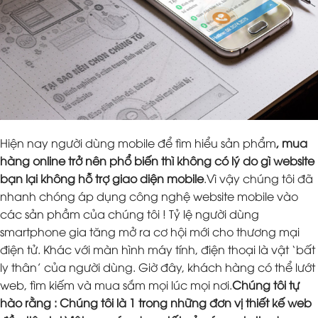
Hiện nay người dùng mobile để tìm hiểu sản phẩm
, mua
hàng online trở nên phổ biến thì không có lý do gì website
bạn lại không hỗ trợ giao diện mobile
.Vì vậy chúng tôi đã
nhanh chóng áp dụng công nghệ website mobile vào
các sản phầm của chúng tôi ! Tỷ lệ người dùng
smartphone gia tăng mở ra cơ hội mới cho thương mại
điện tử. Khác với màn hình máy tính, điện thoại là vật ‘bất
ly thân’ của người dùng. Giờ đây, khách hàng có thể lướt
web, tìm kiếm và mua sắm mọi lúc mọi nơi.
Chúng tôi tự
hào rằng : Chúng tôi là 1 trong những đơn vị thiết kế web