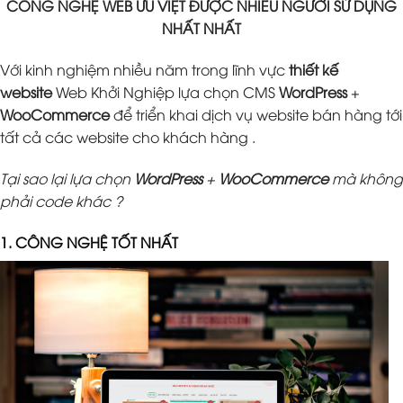
CÔNG NGHỆ WEB ƯU VIỆT ĐƯỢC NHIỀU NGƯỜI SỬ DỤNG
NHẤT NHẤT
Với kinh nghiệm nhiều năm trong lĩnh vực
thiết kế
website
Web Khởi Nghiệp lựa chọn CMS
WordPress
+
WooCommerce
để triển khai dịch vụ website bán hàng tới
tất cả các website cho khách hàng .
Tại sao lại lựa chọn
WordPress
+
WooCommerce
mà không
phải code khác ?
1. CÔNG NGHỆ TỐT NHẤT