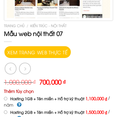
TRANG CHỦ
/
KIẾN TRÚC - NỘI THẤT
Mẫu web nội thất 07
XEM TRANG WEB THỰC TẾ
1,000,000
₫
700,000
₫
Thêm tùy chọn
/
1,100,000 ₫
Hosting 1GB + Tên miền + Hỗ trợ kỹ thuật
năm
/
1,500,000 ₫
Hosting 2GB + Tên miền + Hỗ trợ kỹ thuật