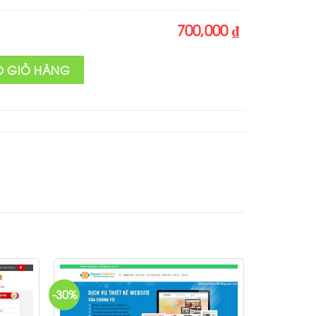
700,000 ₫
số lượng
O GIỎ HÀNG
-30%