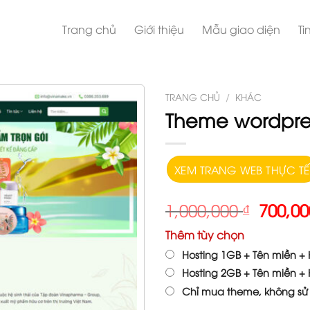
Trang chủ
Giới thiệu
Mẫu giao diện
Ti
TRANG CHỦ
/
KHÁC
Theme wordpre
XEM TRANG WEB THỰC TẾ
1,000,000
₫
700,0
Thêm tùy chọn
Hosting 1GB + Tên miền + H
Hosting 2GB + Tên miền + H
Chỉ mua theme, không sử