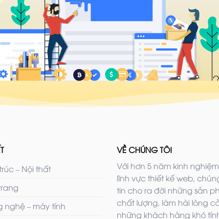
T
VỀ CHÚNG TÔI
Với hơn 5 năm kinh nghiệm
trúc – Nội thất
lĩnh vực thiết kế web, chúng
trang
tin cho ra đời những sản 
chất lượng, làm hài lòng c
 nghệ – máy tính
những khách hàng khó tính