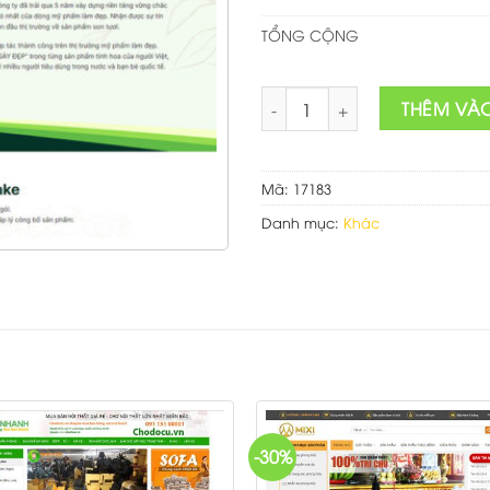
TỔNG CỘNG
Theme wordpress bán bao bì 
THÊM VÀ
Mã:
17183
Danh mục:
Khác
-30%