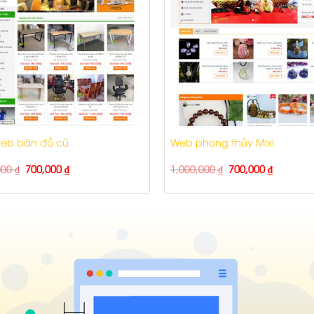
eb bán đồ cũ
Web phong thủy Mixi
000
₫
700,000
₫
1,000,000
₫
700,000
₫