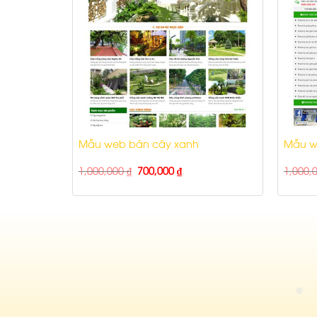
Mẫu web bán cây xanh
Mẫu w
1,000,000
₫
700,000
₫
1,000,