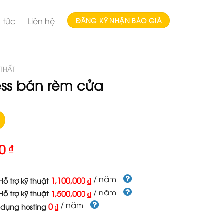
n tức
Liên hệ
ĐĂNG KÝ NHẬN BÁO GIÁ
 THẤT
ss bán rèm cửa
00
₫
/ năm
1,100,000 ₫
ỗ trợ kỹ thuật
/ năm
1,500,000 ₫
ỗ trợ kỹ thuật
/ năm
0 ₫
 dụng hosting