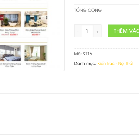
TỔNG CỘNG
Theme wordpress bán rèm cửa
THÊM VÀ
Mã:
9716
Danh mục:
Kiến trúc - Nội thất