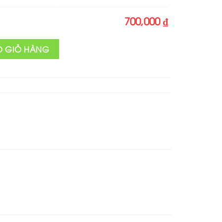
700,000 ₫
 số lượng
O GIỎ HÀNG