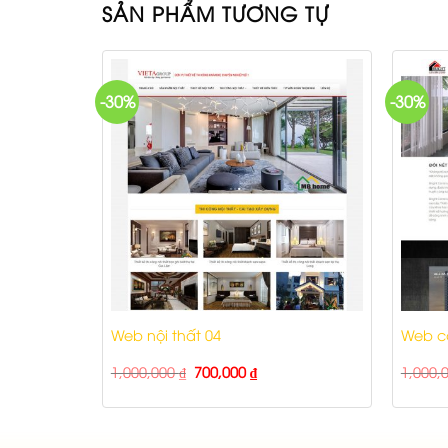
SẢN PHẨM TƯƠNG TỰ
-30%
-30%
c 02
Web nội thất 04
Web cô
1,000,000
₫
700,000
₫
1,000,