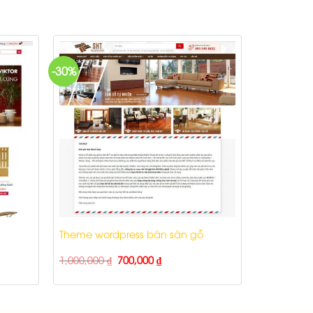
-30%
Theme wordpress bán sàn gỗ
1,000,000
₫
700,000
₫