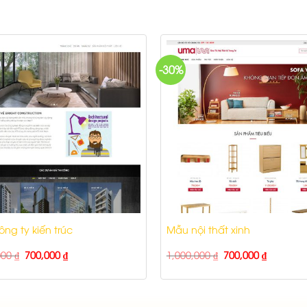
-30%
ng ty kiến trúc
Mẫu nội thất xinh
000
₫
700,000
₫
1,000,000
₫
700,000
₫