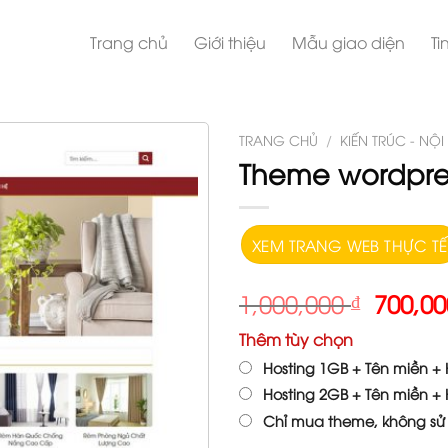
Trang chủ
Giới thiệu
Mẫu giao diện
Ti
TRANG CHỦ
/
KIẾN TRÚC - NỘI
Theme wordpre
XEM TRANG WEB THỰC TẾ
1,000,000
₫
700,0
Thêm tùy chọn
Hosting 1GB + Tên miền + H
Hosting 2GB + Tên miền + H
Chỉ mua theme, không sử