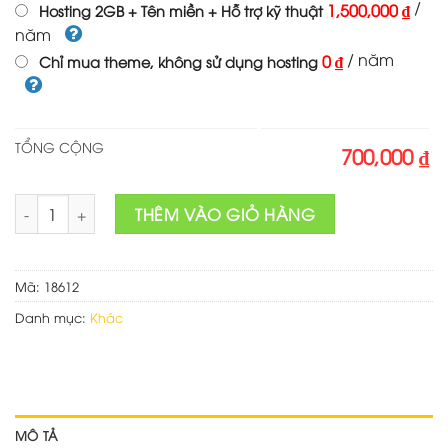
/
1,500,000 ₫
Hosting 2GB + Tên miền + Hỗ trợ kỹ thuật
năm
/ năm
0 ₫
Chỉ mua theme, không sử dụng hosting
TỔNG CỘNG
700,000 ₫
Theme wordpress bán sản phẩm điện cơ số lượng
THÊM VÀO GIỎ HÀNG
Mã:
18612
Danh mục:
Khác
MÔ TẢ