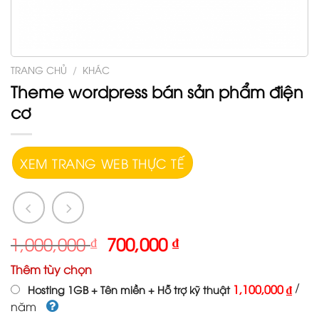
TRANG CHỦ
/
KHÁC
Theme wordpress bán sản phẩm điện
cơ
XEM TRANG WEB THỰC TẾ
1,000,000
₫
700,000
₫
Thêm tùy chọn
/
1,100,000 ₫
Hosting 1GB + Tên miền + Hỗ trợ kỹ thuật
năm