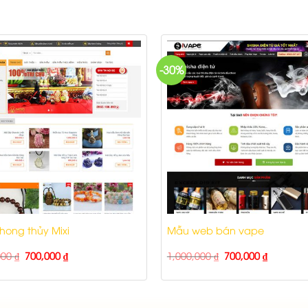
-30%
ong thủy Mixi
Mẫu web bán vape
000
₫
700,000
₫
1,000,000
₫
700,000
₫