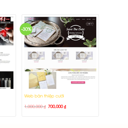
-30%
Web bán thiệp cưới
1,000,000
₫
700,000
₫