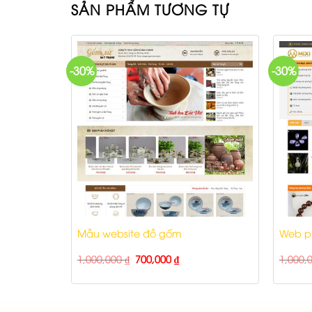
SẢN PHẨM TƯƠNG TỰ
-30%
-30%
Mẫu website đồ gốm
Web ph
1,000,000
₫
700,000
₫
1,000,