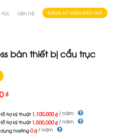
n tức
Liên hệ
ĐĂNG KÝ NHẬN BÁO GIÁ
s bán thiết bị cẩu trục
00
₫
/ năm
1,100,000 ₫
ỗ trợ kỹ thuật
/ năm
1,500,000 ₫
ỗ trợ kỹ thuật
/ năm
0 ₫
 dụng hosting