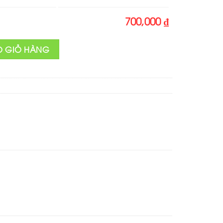
700,000 ₫
cẩu trục số lượng
O GIỎ HÀNG