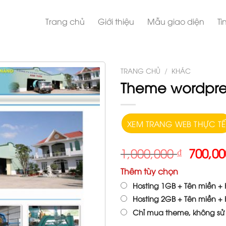
Trang chủ
Giới thiệu
Mẫu giao diện
Ti
TRANG CHỦ
/
KHÁC
Theme wordpres
XEM TRANG WEB THỰC TẾ
1,000,000
₫
700,0
Thêm tùy chọn
Hosting 1GB + Tên miền + H
Hosting 2GB + Tên miền + H
Chỉ mua theme, không sử