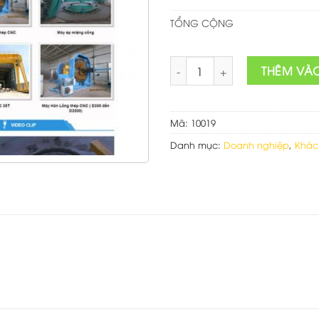
TỔNG CỘNG
Theme wordpress bán thiết bị 
THÊM VÀ
Mã:
10019
Danh mục:
Doanh nghiệp
,
Khác