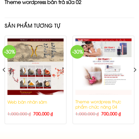
Theme wordpress bán trà sữa 02
SẢN PHẨM TƯƠNG TỰ
-30%
-30%
Theme wordpress thực
Web bán nhân sâm
phẩm chức năng 04
1,000,000
₫
700,000
₫
1,000,000
₫
700,000
₫