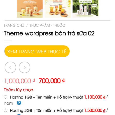
TRANG CHỦ
/
THỰC PHẨM - THUỐC
Theme wordpress bán trà sữa 02
XEM TRANG WEB THỰC TẾ
1,000,000
₫
700,000
₫
Thêm tùy chọn
/
1,100,000 ₫
Hosting 1GB + Tên miền + Hỗ trợ kỹ thuật
năm
/
1,500,000 ₫
Hosting 2GB + Tên miền + Hỗ trợ kỹ thuật