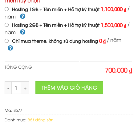
Thêm tùy chọn
/
1,100,000 ₫
Hosting 1GB + Tên miền + Hỗ trợ kỹ thuật
năm
/
1,500,000 ₫
Hosting 2GB + Tên miền + Hỗ trợ kỹ thuật
năm
/ năm
0 ₫
Chỉ mua theme, không sử dụng hosting
TỔNG CỘNG
700,000 ₫
Theme wordpress bất động sản 38 số lượng
THÊM VÀO GIỎ HÀNG
Mã:
8577
Danh mục:
Bất động sản