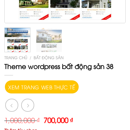
TRANG CHỦ
/
BẤT ĐỘNG SẢN
Theme wordpress bất động sản 38
XEM TRANG WEB THỰC TẾ
1,000,000
₫
700,000
₫