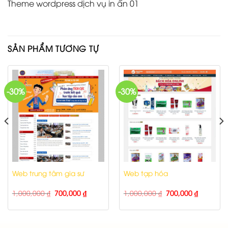
Theme wordpress dịch vụ in ấn 01
SẢN PHẨM TƯƠNG TỰ
-30%
-30%
Web trung tâm gia sư
Web tạp hóa
1,000,000
₫
700,000
₫
1,000,000
₫
700,000
₫