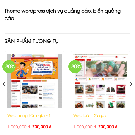
Theme wordpress dịch vụ quảng cáo, biển quảng
cáo
SẢN PHẨM TƯƠNG TỰ
-30%
-30%
Web trung tâm gia sư
Web bán đá quý
1,000,000
₫
700,000
₫
1,000,000
₫
700,000
₫