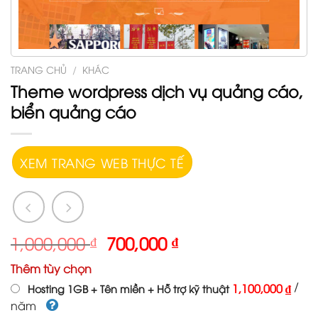
TRANG CHỦ
/
KHÁC
Theme wordpress dịch vụ quảng cáo,
biển quảng cáo
XEM TRANG WEB THỰC TẾ
1,000,000
₫
700,000
₫
Thêm tùy chọn
/
1,100,000 ₫
Hosting 1GB + Tên miền + Hỗ trợ kỹ thuật
năm