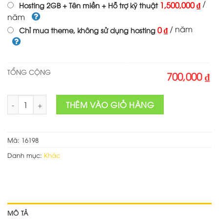
/
1,500,000 ₫
Hosting 2GB + Tên miền + Hỗ trợ kỹ thuật
năm
/ năm
0 ₫
Chỉ mua theme, không sử dụng hosting
TỔNG CỘNG
700,000 ₫
Theme wordpress dịch vụ quảng cáo, biển quảng cáo số lượ
THÊM VÀO GIỎ HÀNG
Mã:
16198
Danh mục:
Khác
MÔ TẢ