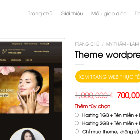
Trang chủ
Giới thiệu
Mẫu giao diện
Ti
TRANG CHỦ
/
MỸ PHẨM - LÀM
Theme wordpres
XEM TRANG WEB THỰC TẾ
1,000,000
₫
700,0
Thêm tùy chọn
Hosting 1GB + Tên miền + H
Hosting 2GB + Tên miền + H
Chỉ mua theme, không sử