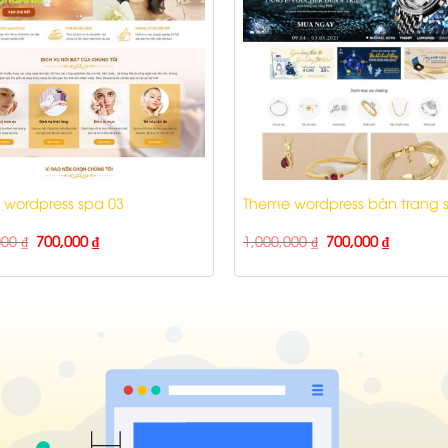
wordpress spa 03
Theme wordpress bán trang 
000
₫
700,000
₫
1,000,000
₫
700,000
₫