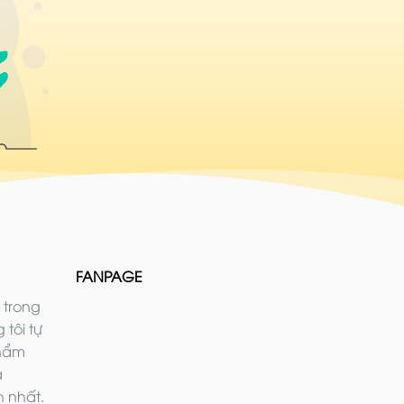
FANPAGE
 trong
 tôi tự
phẩm
ả
 nhất.