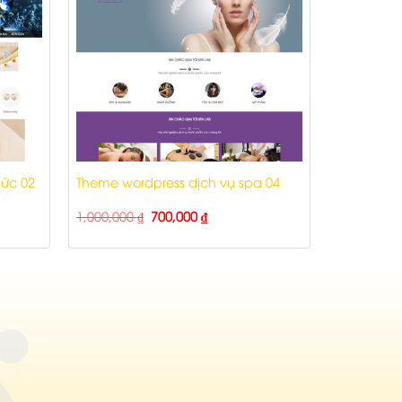
sức 02
Theme wordpress dịch vụ spa 04
1,000,000
₫
700,000
₫