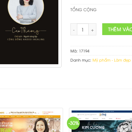
TỔNG CỘNG
Theme wordpress dịch vụ spa 
THÊM VÀ
Mã:
17194
Danh mục:
Mỹ phẩm - Làm đẹp
-30%