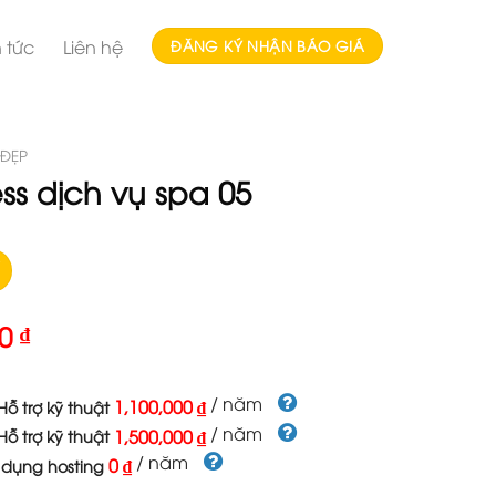
n tức
Liên hệ
ĐĂNG KÝ NHẬN BÁO GIÁ
 ĐẸP
s dịch vụ spa 05
00
₫
/ năm
1,100,000 ₫
ỗ trợ kỹ thuật
/ năm
1,500,000 ₫
ỗ trợ kỹ thuật
/ năm
0 ₫
 dụng hosting