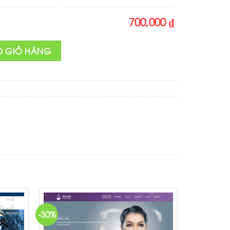
700,000 ₫
05 số lượng
O GIỎ HÀNG
-30%