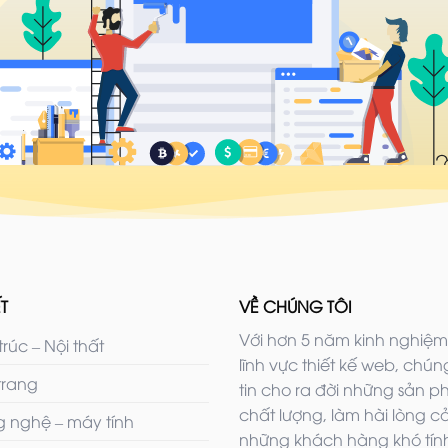
T
VỀ CHÚNG TÔI
Với hơn 5 năm kinh nghiệm
trúc – Nội thất
lĩnh vực thiết kế web, chúng
trang
tin cho ra đời những sản 
chất lượng, làm hài lòng c
 nghệ – máy tính
những khách hàng khó tính