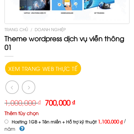
TRANG CHỦ
/
DOANH NGHIỆP
Theme wordpress dịch vụ viễn thông
01
XEM TRANG WEB THỰC TẾ
1,000,000
₫
700,000
₫
Thêm tùy chọn
/
1,100,000 ₫
Hosting 1GB + Tên miền + Hỗ trợ kỹ thuật
năm