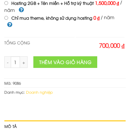
/
1,500,000 ₫
Hosting 2GB + Tên miền + Hỗ trợ kỹ thuật
năm
/ năm
0 ₫
Chỉ mua theme, không sử dụng hosting
TỔNG CỘNG
700,000 ₫
Theme wordpress dịch vụ viễn thông 01 số lượng
THÊM VÀO GIỎ HÀNG
Mã:
9086
Danh mục:
Doanh nghiệp
MÔ TẢ