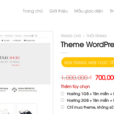
Trang chủ
Giới thiệu
Mẫu giao diện
Ti
TRANG CHỦ
/
THỜI TRANG
Theme WordPres
XEM TRANG WEB THỰC TẾ
1,000,000
₫
700,0
Thêm tùy chọn
Hosting 1GB + Tên miền + H
Hosting 2GB + Tên miền + H
Chỉ mua theme, không sử