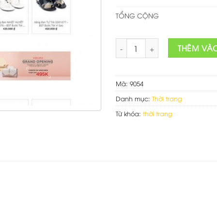
TỔNG CỘNG
Theme Wordpress Flatsome bá
THÊM VÀ
Mã:
9054
Danh mục:
Thời trang
Từ khóa:
thời trang