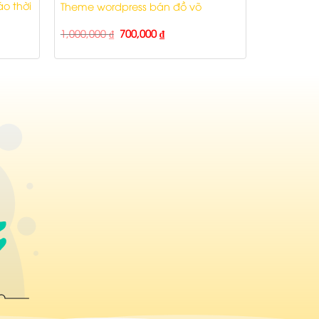
o thời
Theme wordpress bán đồ võ
1,000,000
₫
700,000
₫