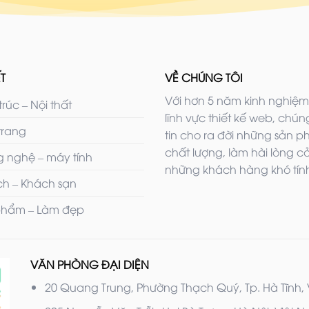
T
VỀ CHÚNG TÔI
Với hơn 5 năm kinh nghiệm
trúc – Nội thất
lĩnh vực thiết kế web, chúng
trang
tin cho ra đời những sản 
chất lượng, làm hài lòng c
 nghệ – máy tính
những khách hàng khó tính
ịch – Khách sạn
hẩm – Làm đẹp
VĂN PHÒNG ĐẠI DIỆN
20 Quang Trung, Phường Thạch Quý, Tp. Hà Tĩnh,