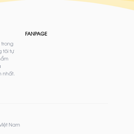
FANPAGE
 trong
 tôi tự
phẩm
ả
 nhất.
 Việt Nam