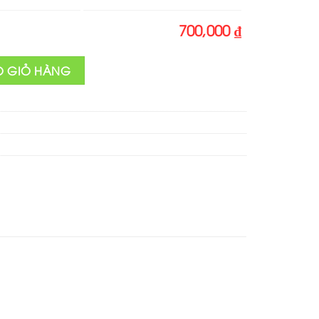
700,000 ₫
n giày nữ số lượng
O GIỎ HÀNG