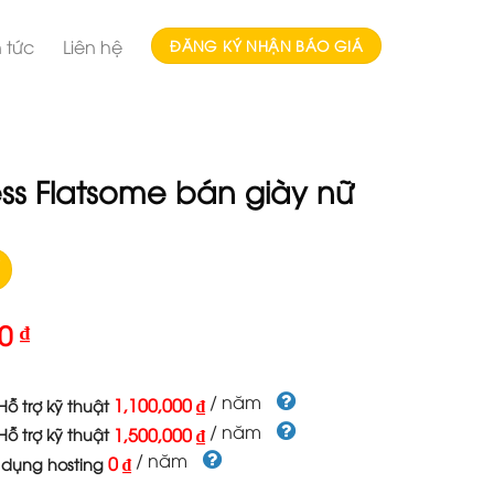
n tức
Liên hệ
ĐĂNG KÝ NHẬN BÁO GIÁ
s Flatsome bán giày nữ
00
₫
/ năm
1,100,000 ₫
ỗ trợ kỹ thuật
/ năm
1,500,000 ₫
ỗ trợ kỹ thuật
/ năm
0 ₫
 dụng hosting