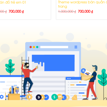
Theme wordpress bán quần á
n đồ trẻ em 01
trang
000
₫
700,000
₫
1,000,000
₫
700,000
₫