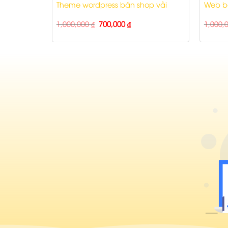
ết bị bếp
Theme wordpress bán shop vải
Web bá
1,000,000
₫
700,000
₫
1,000,