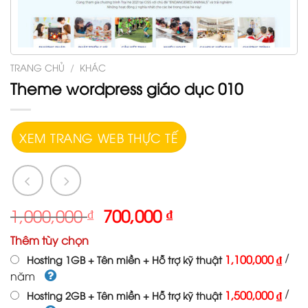
TRANG CHỦ
/
KHÁC
Theme wordpress giáo dục 010
XEM TRANG WEB THỰC TẾ
1,000,000
₫
700,000
₫
Thêm tùy chọn
/
1,100,000 ₫
Hosting 1GB + Tên miền + Hỗ trợ kỹ thuật
năm
/
1,500,000 ₫
Hosting 2GB + Tên miền + Hỗ trợ kỹ thuật