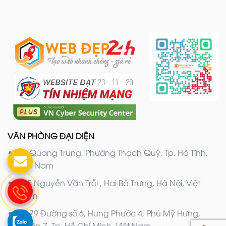
VĂN PHÒNG ĐẠI DIỆN
20 Quang Trung, Phường Thạch Quý, Tp. Hà Tĩnh,
Việt Nam
205 Nguyễn Văn Trỗi , Hai Bà Trưng, Hà Nội, Việt
Nam
Số 79 Đường số 6, Hưng Phước 4, Phú Mỹ Hưng,
Quận 7, Tp. Hồ Chí Minh, Việt Nam