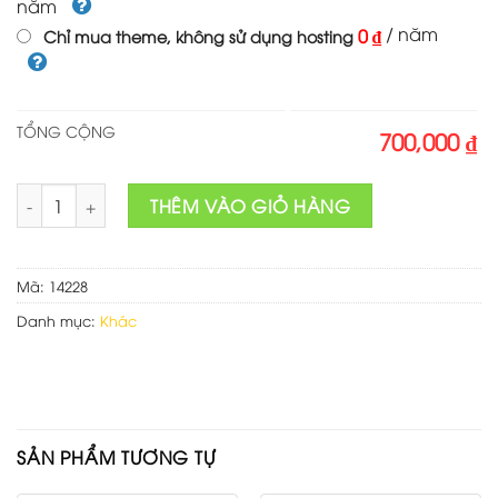
năm
/ năm
0 ₫
Chỉ mua theme, không sử dụng hosting
TỔNG CỘNG
700,000 ₫
Theme wordpress giáo dục 010 số lượng
THÊM VÀO GIỎ HÀNG
Mã:
14228
Danh mục:
Khác
SẢN PHẨM TƯƠNG TỰ