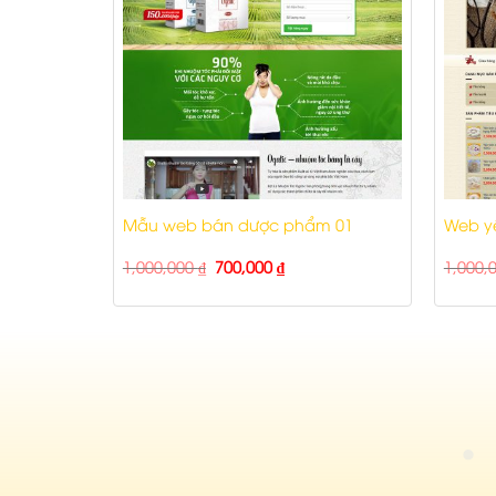
u
Mẫu web bán dược phẩm 01
Web y
1,000,000
₫
700,000
₫
1,000,