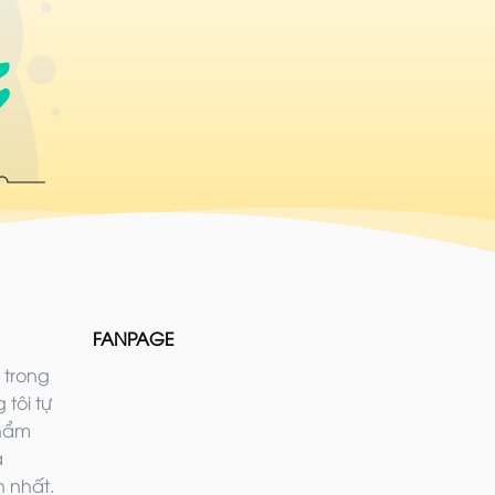
FANPAGE
 trong
 tôi tự
phẩm
ả
 nhất.