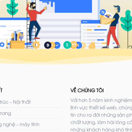
T
VỀ CHÚNG TÔI
Với hơn 5 năm kinh nghiệm
trúc – Nội thất
lĩnh vực thiết kế web, chúng
trang
tin cho ra đời những sản 
chất lượng, làm hài lòng c
 nghệ – máy tính
những khách hàng khó tính