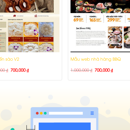
ến sào V2
Mẫu web nhà hàng BBQ
000
₫
700,000
₫
1,000,000
₫
700,000
₫