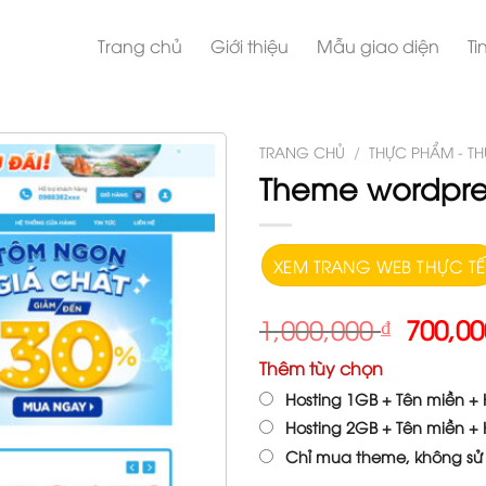
Trang chủ
Giới thiệu
Mẫu giao diện
Ti
TRANG CHỦ
/
THỰC PHẨM - T
Theme wordpres
XEM TRANG WEB THỰC TẾ
1,000,000
₫
700,0
Thêm tùy chọn
Hosting 1GB + Tên miền + H
Hosting 2GB + Tên miền + H
Chỉ mua theme, không sử