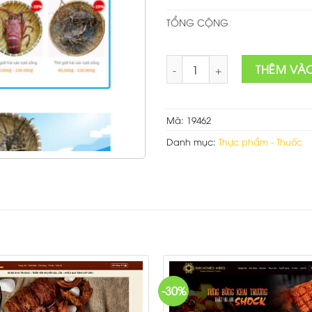
TỔNG CỘNG
Theme wordpress hải sản 2 số
THÊM VÀ
Mã:
19462
Danh mục:
Thực phẩm - Thuốc
-30%