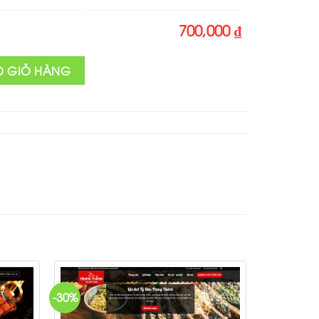
700,000 ₫
 lượng
O GIỎ HÀNG
-30%