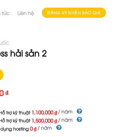
n tức
Liên hệ
ĐĂNG KÝ NHẬN BÁO GIÁ
HUỐC
s hải sản 2
00
₫
/ năm
1,100,000 ₫
ỗ trợ kỹ thuật
/ năm
1,500,000 ₫
ỗ trợ kỹ thuật
/ năm
0 ₫
 dụng hosting