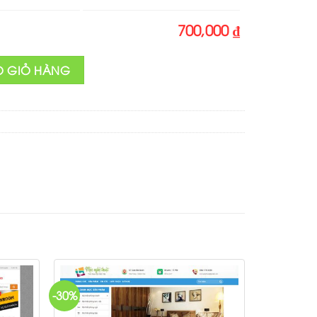
700,000 ₫
ố lượng
O GIỎ HÀNG
-30%