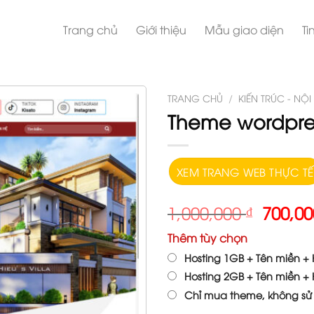
Trang chủ
Giới thiệu
Mẫu giao diện
Ti
TRANG CHỦ
/
KIẾN TRÚC - NỘI
Theme wordpres
XEM TRANG WEB THỰC TẾ
1,000,000
₫
700,0
Thêm tùy chọn
Hosting 1GB + Tên miền + H
Hosting 2GB + Tên miền + H
Chỉ mua theme, không sử