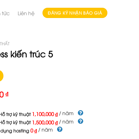
n tức
Liên hệ
ĐĂNG KÝ NHẬN BÁO GIÁ
 THẤT
s kiến trúc 5
00
₫
/ năm
1,100,000 ₫
ỗ trợ kỹ thuật
/ năm
1,500,000 ₫
ỗ trợ kỹ thuật
/ năm
0 ₫
 dụng hosting