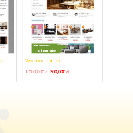
p
Web bán nội thất
1,000,000
₫
700,000
₫