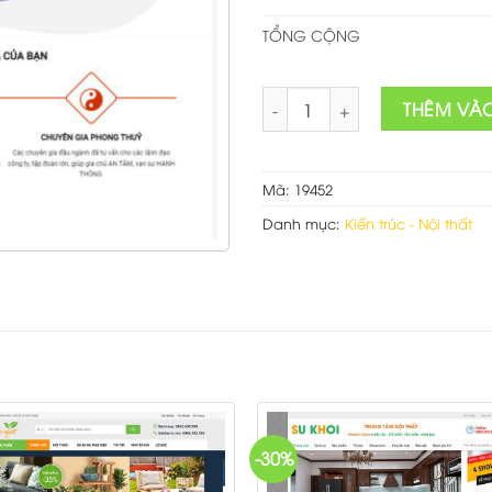
TỔNG CỘNG
Theme wordpress kiến trúc 5 s
THÊM VÀ
Mã:
19452
Danh mục:
Kiến trúc - Nội thất
-30%