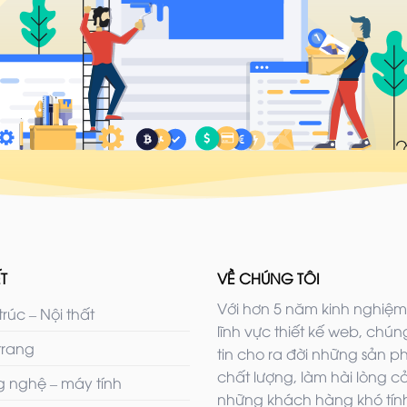
T
VỀ CHÚNG TÔI
Với hơn 5 năm kinh nghiệm
trúc – Nội thất
lĩnh vực thiết kế web, chúng
trang
tin cho ra đời những sản 
chất lượng, làm hài lòng c
 nghệ – máy tính
những khách hàng khó tính