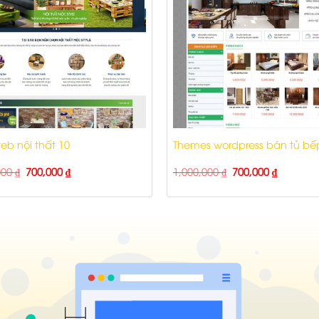
b nội thất 10
Themes wordpress bán tủ bế
000
₫
700,000
₫
1,000,000
₫
700,000
₫