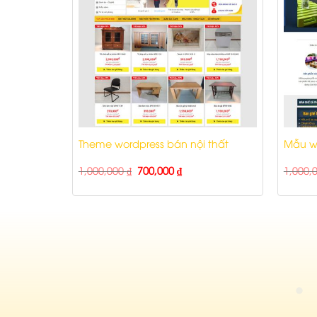
 08
Theme wordpress bán nội thất
Mẫu we
1,000,000
₫
700,000
₫
1,000,