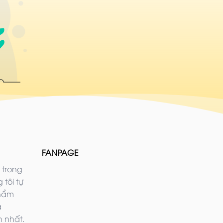
FANPAGE
 trong
 tôi tự
phẩm
ả
 nhất.