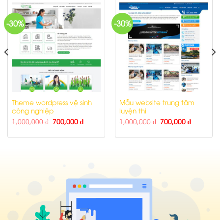
-30%
-30%
Theme wordpress vệ sinh
Mẫu website trung tâm
công nghiệp
luyện thi
1,000,000
₫
700,000
₫
1,000,000
₫
700,000
₫