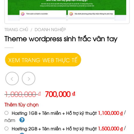
TRANG CHỦ
/
DOANH NGHIỆP
Theme wordpress sinh trắc vân tay
XEM TRANG WEB THỰC TẾ
1,000,000
₫
700,000
₫
Thêm tùy chọn
/
1,100,000 ₫
Hosting 1GB + Tên miền + Hỗ trợ kỹ thuật
năm
/
1,500,000 ₫
Hosting 2GB + Tên miền + Hỗ trợ kỹ thuật