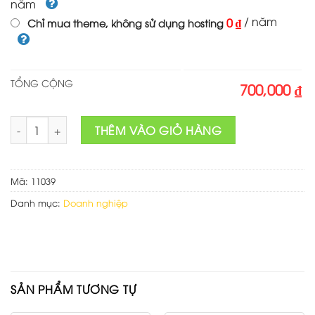
năm
/ năm
0 ₫
Chỉ mua theme, không sử dụng hosting
TỔNG CỘNG
700,000 ₫
Theme wordpress sinh trắc vân tay số lượng
THÊM VÀO GIỎ HÀNG
Mã:
11039
Danh mục:
Doanh nghiệp
SẢN PHẨM TƯƠNG TỰ