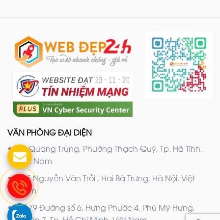
VĂN PHÒNG ĐẠI DIỆN
20 Quang Trung, Phường Thạch Quý, Tp. Hà Tĩnh,
Việt Nam
205 Nguyễn Văn Trỗi , Hai Bà Trưng, Hà Nội, Việt
Nam
Số 79 Đường số 6, Hưng Phước 4, Phú Mỹ Hưng,
Quận 7, Tp. Hồ Chí Minh, Việt Nam