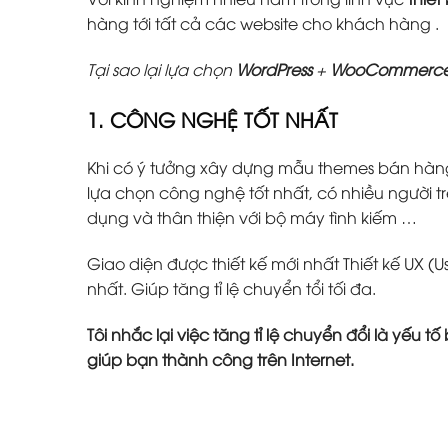
hàng tới tất cả các website cho khách hàng .
Tại sao lại lựa chọn
WordPress
+
WooCommerc
1. CÔNG NGHỆ TỐT NHẤT
Khi có ý tưởng xây dựng mẫu themes bán hàn
lựa chọn công nghệ tốt nhất, có nhiều người tr
dụng và thân thiện với bộ máy tình kiếm …
Giao diện được thiết kế mới nhất Thiết kế UX (U
nhất. Giúp tăng tỉ lệ chuyển tổi tối đa.
Tôi nhắc lại việc tăng tỉ lệ chuyển đổi là yếu 
giúp bạn thành công trên Internet.