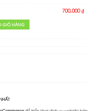
700,000 ₫
g
O GIỎ HÀNG
 NHẤT
oCommerce
để triển khai dịch vụ website bán