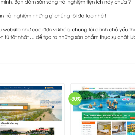
inh. Bạn dám sẵn sàng trải nghiệm tiện ích này chưa ?
ạn trải nghiệm những gì chúng tôi đã tạo nhé !
ebsite như các đơn vị khác, chúng tôi dành chủ yếu thời g
 tử tốt nhất … để tạo ra những sản phẩm thực sự chất lư
-30%