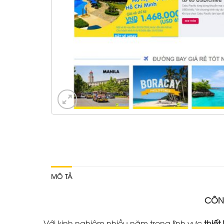
MÔ TẢ
CÔNG
Với kinh nghiệm nhiều năm trong lĩnh vực
thiết