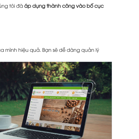
úng tôi đã
áp dụng thành công vào bố cục
a mình hiệu quả. Bạn sẽ dễ dàng quản lý