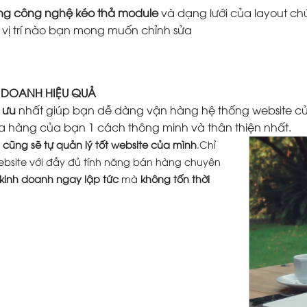
ằng công nghệ kéo thả module
và dạng lưới của layout ch
ứ vị trí nào bạn mong muốn chỉnh sửa
H DOANH HIỆU QUẢ
 ưu
nhất giúp bạn dễ dàng vận hàng hệ thống website củ
a hàng của bạn 1 cách thông minh và thân thiện nhất.
cũng sẽ tự quản lý tốt website của mình
.Chỉ
ebsite với đầy đủ tính năng bán hàng chuyên
 kinh doanh ngay lập tức
mà
không tốn thời