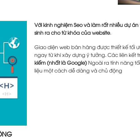
Với kinh nghiệm Seo và làm rất nhiều dự án
sinh ra cho từ khóa của website
.
Giao diện web bán hàng được thiết kế tối ưu
ngay từ khi xây dựng ý tưởng. Các liên kết 
kiếm (nhất là Google)
Ngoài ra tính năng tố
liệu một cách dễ dàng và chủ động
ĐỘNG