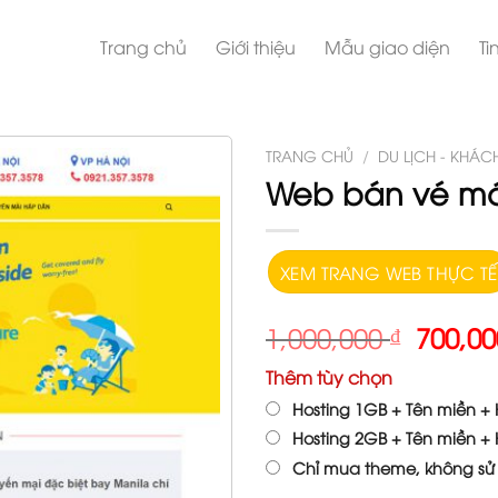
Trang chủ
Giới thiệu
Mẫu giao diện
Ti
TRANG CHỦ
/
DU LỊCH - KHÁC
Web bán vé m
XEM TRANG WEB THỰC TẾ
1,000,000
₫
700,0
Thêm tùy chọn
Hosting 1GB + Tên miền + H
Hosting 2GB + Tên miền + H
Chỉ mua theme, không sử