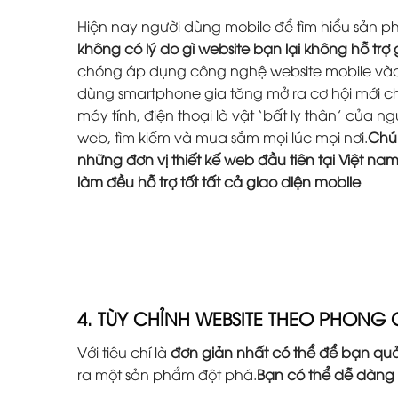
Hiện nay người dùng mobile để tìm hiểu sản 
không có lý do gì website bạn lại không hỗ trợ
chóng áp dụng công nghệ website mobile vào 
dùng smartphone gia tăng mở ra cơ hội mới ch
máy tính, điện thoại là vật ‘bất ly thân’ của 
web, tìm kiếm và mua sắm mọi lúc mọi nơi.
Chún
những đơn vị thiết kế web đầu tiên tại Việt na
làm đều hỗ trợ tốt tất cả giao diện mobile
4. TÙY CHỈNH WEBSITE THEO PHONG
Với tiêu chí là
đơn giản nhất có thể để bạn quả
ra một sản phẩm đột phá.
Bạn có thể dễ dàng