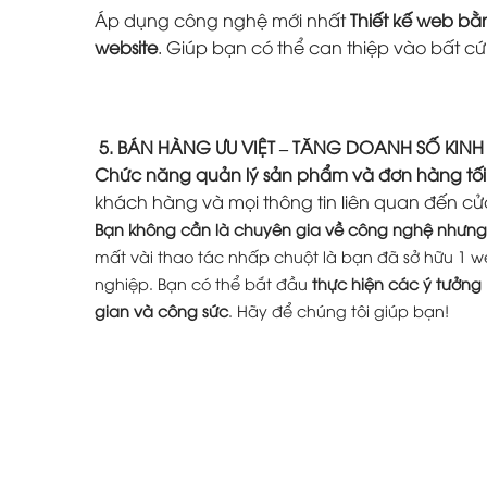
Áp dụng công nghệ mới nhất
Thiết kế web b
website
. Giúp bạn có thể can thiệp vào bất c
5. BÁN HÀNG ƯU VIỆT – TĂNG DOANH SỐ KIN
Chức năng quản lý sản phẩm và đơn hàng tối
khách hàng và mọi thông tin liên quan đến cử
Bạn không cần là chuyên gia về công nghệ nhưng 
mất vài thao tác nhấp chuột là bạn đã sở hữu 1 w
nghiệp. Bạn có thể bắt đầu
thực hiện các ý tưởng
gian và công sức
. Hãy để chúng tôi giúp bạn!