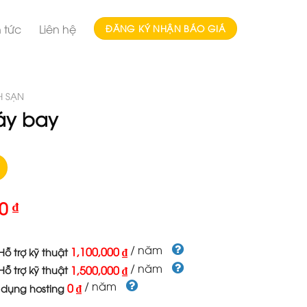
n tức
Liên hệ
ĐĂNG KÝ NHẬN BÁO GIÁ
H SẠN
áy bay
00
₫
/ năm
1,100,000 ₫
ỗ trợ kỹ thuật
/ năm
1,500,000 ₫
ỗ trợ kỹ thuật
/ năm
0 ₫
 dụng hosting