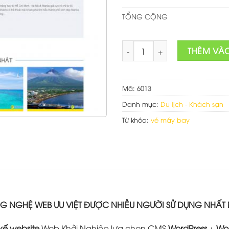
TỔNG CỘNG
Web bán vé máy bay số lượn
THÊM VÀ
Mã:
6013
Danh mục:
Du lịch - Khách sạn
Từ khóa:
vé máy bay
 NGHỆ WEB ƯU VIỆT ĐƯỢC NHIỀU NGƯỜI SỬ DỤNG NHẤT
 kế website
Web Khởi Nghiệp lựa chọn CMS
WordPress
+
Wo