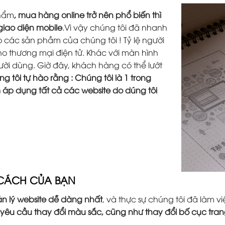
phẩm
, mua hàng online trở nên phổ biến thì
 giao diện mobile
.Vì vậy chúng tôi đã nhanh
các sản phầm của chúng tôi ! Tỷ lệ người
o thương mại điện tử. Khác với màn hình
người dùng. Giờ đây, khách hàng có thể lướt
g tôi tự hào rằng : Chúng tôi là 1 trong
m áp dụng tất cả các website do dúng tôi
 CÁCH CỦA BẠN
n lý website dễ dàng nhất
, và thực sự chúng tôi đã làm
 yêu cầu thay đổi màu sắc, cũng như thay đổi bố cục tr