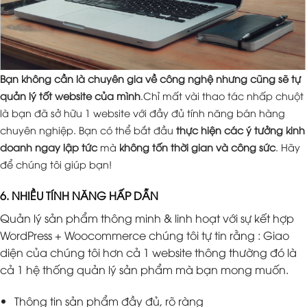
Bạn không cần là chuyên gia về công nghệ nhưng cũng sẽ tự
quản lý tốt website của mình
.Chỉ mất vài thao tác nhấp chuột
là bạn đã sở hữu 1 website với đầy đủ tính năng bán hàng
chuyên nghiệp. Bạn có thể bắt đầu
thực hiện các ý tưởng kinh
doanh ngay lập tức
mà
không tốn thời gian và công sức
. Hãy
để chúng tôi giúp bạn!
6. NHIỀU TÍNH NĂNG HẤP DẪN
Quản lý sản phẩm thông minh & linh hoạt với sự kết hợp
WordPress + Woocommerce chúng tôi tự tin rằng : Giao
diện của chúng tôi hơn cả 1 website thông thường đó là
cả 1 hệ thống quản lý sản phẩm mà bạn mong muốn.
Thông tin sản phẩm đầy đủ, rõ ràng