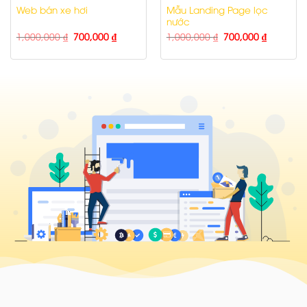
Mẫu Landing Page lọc
Web bán xe hơi
nước
1,000,000
₫
700,000
₫
1,000,000
₫
700,000
₫