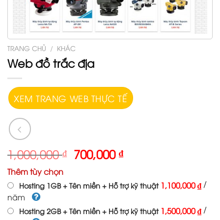
TRANG CHỦ
/
KHÁC
Web đồ trắc địa
XEM TRANG WEB THỰC TẾ
1,000,000
₫
700,000
₫
Thêm tùy chọn
/
1,100,000 ₫
Hosting 1GB + Tên miền + Hỗ trợ kỹ thuật
năm
/
1,500,000 ₫
Hosting 2GB + Tên miền + Hỗ trợ kỹ thuật