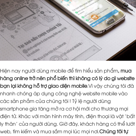
Hiện nay người dùng mobile để tìm hiểu sản phẩm
, mua
hàng online trở nên phổ biến thì không có lý do gì website
bạn lại không hỗ trợ giao diện mobile
.Vì vậy chúng tôi đã
nhanh chóng áp dụng công nghệ website mobile vào
các sản phầm của chúng tôi ! Tỷ lệ người dùng
smartphone gia tăng mở ra cơ hội mới cho thương mại
điện tử. Khác với màn hình máy tính, điện thoại là vật ‘bất
ly thân’ của người dùng. Giờ đây, khách hàng có thể lướt
web, tìm kiếm và mua sắm mọi lúc mọi nơi.
Chúng tôi tự