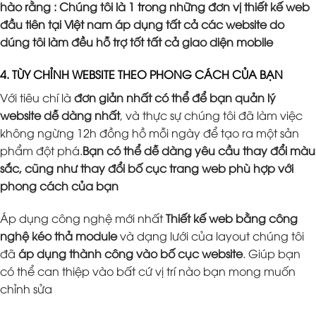
hào rằng : Chúng tôi là 1 trong những đơn vị thiết kế web
đầu tiên tại Việt nam áp dụng tất cả các website do
dúng tôi làm đều hỗ trợ tốt tất cả giao diện mobile
4. TÙY CHỈNH WEBSITE THEO PHONG CÁCH CỦA BẠN
Với tiêu chí là
đơn giản nhất có thể để bạn quản lý
website dễ dàng nhất
, và thực sự chúng tôi đã làm việc
không ngừng 12h đồng hồ mỗi ngày để tạo ra một sản
phẩm đột phá.
Bạn có thể dễ dàng yêu cầu thay đổi màu
sắc, cũng như thay đổi bố cục trang web phù hợp với
phong cách của bạn
Áp dụng công nghệ mới nhất
Thiết kế web bằng công
nghệ kéo thả module
và dạng lưới của layout chúng tôi
đã
áp dụng thành công vào bố cục website
. Giúp bạn
có thể can thiệp vào bất cứ vị trí nào bạn mong muốn
chỉnh sửa