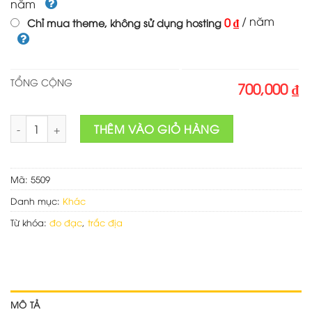
năm
/ năm
0 ₫
Chỉ mua theme, không sử dụng hosting
TỔNG CỘNG
700,000 ₫
Web đồ trắc địa số lượng
THÊM VÀO GIỎ HÀNG
Mã:
5509
Danh mục:
Khác
Từ khóa:
đo đạc
,
trắc địa
MÔ TẢ