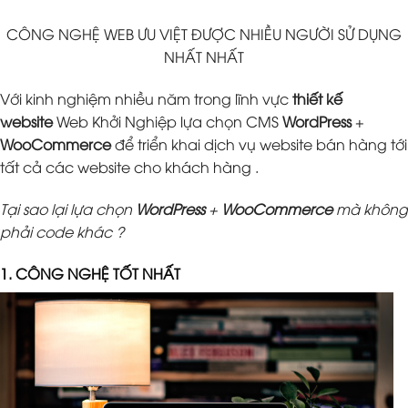
CÔNG NGHỆ WEB ƯU VIỆT ĐƯỢC NHIỀU NGƯỜI SỬ DỤNG
NHẤT NHẤT
Với kinh nghiệm nhiều năm trong lĩnh vực
thiết kế
website
Web Khởi Nghiệp lựa chọn CMS
WordPress
+
WooCommerce
để triển khai dịch vụ website bán hàng tới
tất cả các website cho khách hàng .
Tại sao lại lựa chọn
WordPress
+
WooCommerce
mà không
phải code khác ?
1. CÔNG NGHỆ TỐT NHẤT