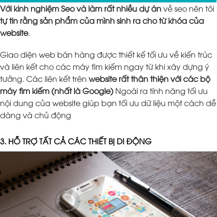
Với kinh nghiệm Seo và làm rất nhiều dự án
về seo nên tôi
tự tin rằng sản phẩm của mình sinh ra cho từ khóa của
website
.
Giao diện web bán hàng được thiết kế tối ưu về kiến trúc
và liên kết cho các máy tìm kiếm ngay từ khi xây dựng ý
tưởng. Các liên kết trên
website rất thân thiện với các bộ
máy tìm kiếm (nhất là Google)
Ngoài ra tính năng tối ưu
nội dung của website giúp bạn tối ưu dữ liệu một cách dễ
dàng và chủ động
3. HỖ TRỢ TẤT CẢ CÁC THIẾT BỊ DI ĐỘNG