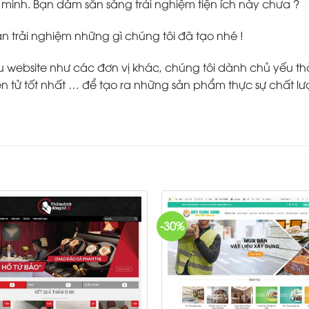
inh. Bạn dám sẵn sàng trải nghiệm tiện ích này chưa ?
ạn trải nghiệm những gì chúng tôi đã tạo nhé !
ebsite như các đơn vị khác, chúng tôi dành chủ yếu thời g
 tử tốt nhất … để tạo ra những sản phẩm thực sự chất lư
-30%