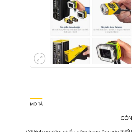
MÔ TẢ
CÔNG
Với kinh nghiệm nhiều năm trong lĩnh vực
thiết