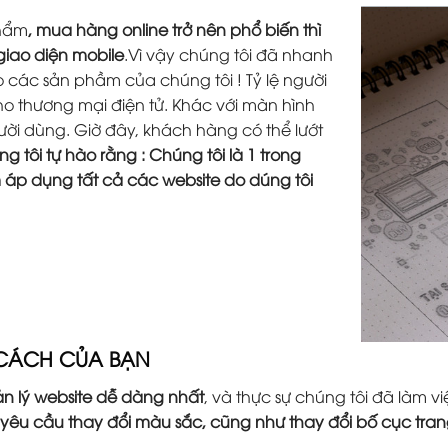
phẩm
, mua hàng online trở nên phổ biến thì
 giao diện mobile
.Vì vậy chúng tôi đã nhanh
các sản phầm của chúng tôi ! Tỷ lệ người
o thương mại điện tử. Khác với màn hình
người dùng. Giờ đây, khách hàng có thể lướt
g tôi tự hào rằng : Chúng tôi là 1 trong
m áp dụng tất cả các website do dúng tôi
 CÁCH CỦA BẠN
n lý website dễ dàng nhất
, và thực sự chúng tôi đã làm
 yêu cầu thay đổi màu sắc, cũng như thay đổi bố cục tr