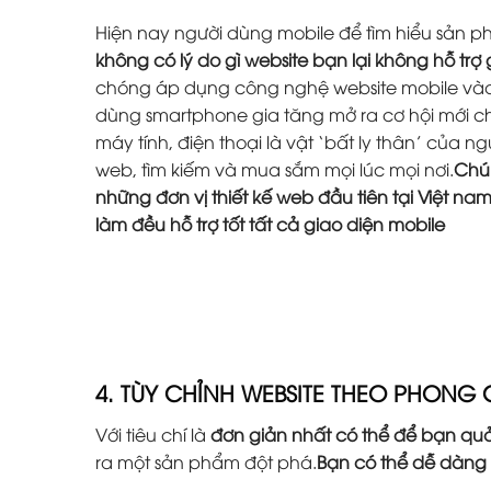
Hiện nay người dùng mobile để tìm hiểu sản 
không có lý do gì website bạn lại không hỗ trợ
chóng áp dụng công nghệ website mobile vào 
dùng smartphone gia tăng mở ra cơ hội mới ch
máy tính, điện thoại là vật ‘bất ly thân’ của 
web, tìm kiếm và mua sắm mọi lúc mọi nơi.
Chún
những đơn vị thiết kế web đầu tiên tại Việt na
làm đều hỗ trợ tốt tất cả giao diện mobile
4. TÙY CHỈNH WEBSITE THEO PHONG
Với tiêu chí là
đơn giản nhất có thể để bạn quả
ra một sản phẩm đột phá.
Bạn có thể dễ dàng