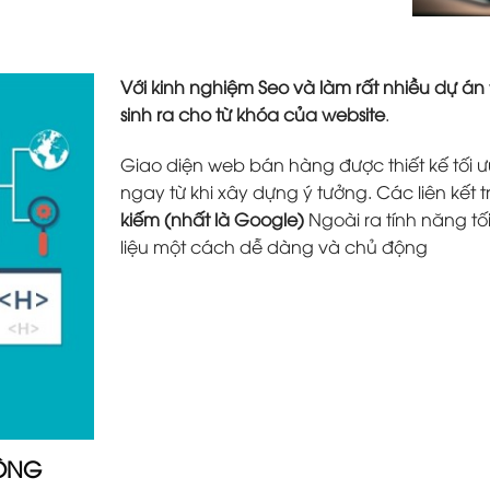
Với kinh nghiệm Seo và làm rất nhiều dự án
sinh ra cho từ khóa của website
.
Giao diện web bán hàng được thiết kế tối ưu
ngay từ khi xây dựng ý tưởng. Các liên kết 
kiếm (nhất là Google)
Ngoài ra tính năng tố
liệu một cách dễ dàng và chủ động
ĐỘNG