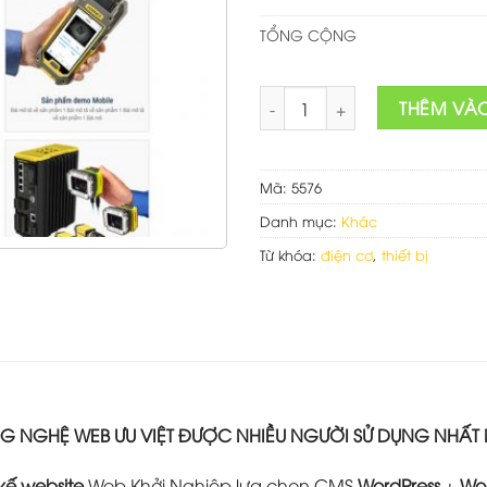
TỔNG CỘNG
Web sản phẩm điện cơ số lư
THÊM VÀ
Mã:
5576
Danh mục:
Khác
Từ khóa:
điện cơ
,
thiết bị
 NGHỆ WEB ƯU VIỆT ĐƯỢC NHIỀU NGƯỜI SỬ DỤNG NHẤT
 kế website
Web Khởi Nghiệp lựa chọn CMS
WordPress
+
Wo