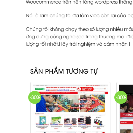
Woocommerce trên nền tảng wordpress thông m
Nói là làm chúng tôi đã làm việc còn lại của b
Chúng tôi không chạy theo số lượng nhiều mẫu w
ứng dựng công nghệ seo trong thương mại điện
lượng tốt nhất.Hãy trải nghiệm và cảm nhận !
SẢN PHẨM TƯƠNG TỰ
-30%
-30%