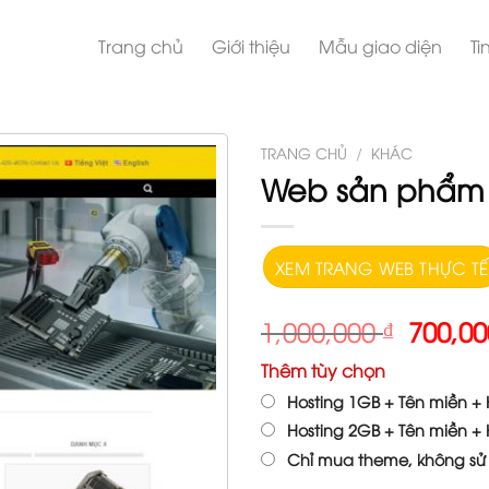
Trang chủ
Giới thiệu
Mẫu giao diện
Ti
TRANG CHỦ
/
KHÁC
Web sản phẩm 
XEM TRANG WEB THỰC TẾ
1,000,000
₫
700,0
Thêm tùy chọn
Hosting 1GB + Tên miền + H
Hosting 2GB + Tên miền + H
Chỉ mua theme, không sử