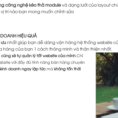
ằng công nghệ kéo thả module
và dạng lưới của layout ch
ứ vị trí nào bạn mong muốn chỉnh sửa
H DOANH HIỆU QUẢ
 ưu
nhất giúp bạn dễ dàng vận hàng hệ thống website củ
a hàng của bạn 1 cách thông minh và thân thiện nhất.
cũng sẽ tự quản lý tốt website của mình
.Chỉ
ebsite với đầy đủ tính năng bán hàng chuyên
 kinh doanh ngay lập tức
mà
không tốn thời