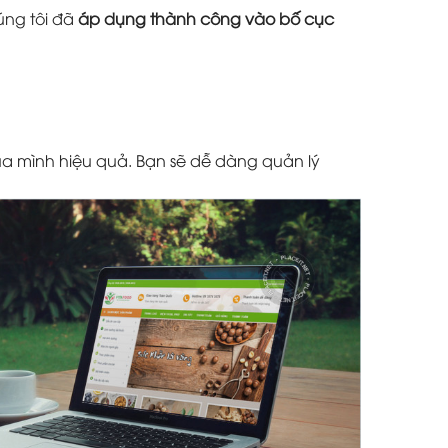
úng tôi đã
áp dụng thành công vào bố cục
a mình hiệu quả. Bạn sẽ dễ dàng quản lý