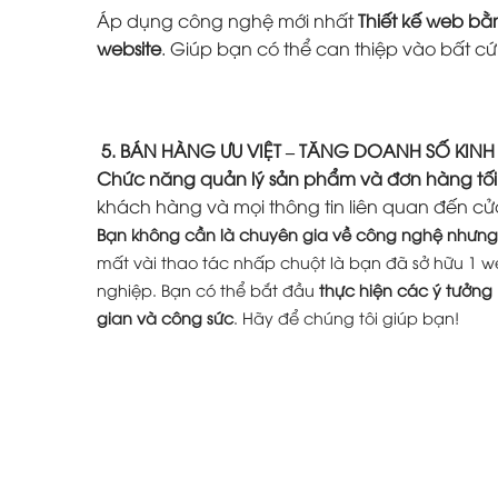
Áp dụng công nghệ mới nhất
Thiết kế web b
website
. Giúp bạn có thể can thiệp vào bất c
5. BÁN HÀNG ƯU VIỆT – TĂNG DOANH SỐ KIN
Chức năng quản lý sản phẩm và đơn hàng tối
khách hàng và mọi thông tin liên quan đến cử
Bạn không cần là chuyên gia về công nghệ nhưng 
mất vài thao tác nhấp chuột là bạn đã sở hữu 1 w
nghiệp. Bạn có thể bắt đầu
thực hiện các ý tưởng
gian và công sức
. Hãy để chúng tôi giúp bạn!