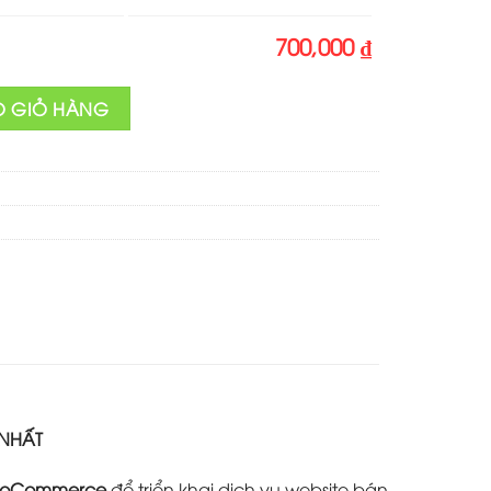
700,000 ₫
ợng
O GIỎ HÀNG
 NHẤT
oCommerce
để triển khai dịch vụ website bán