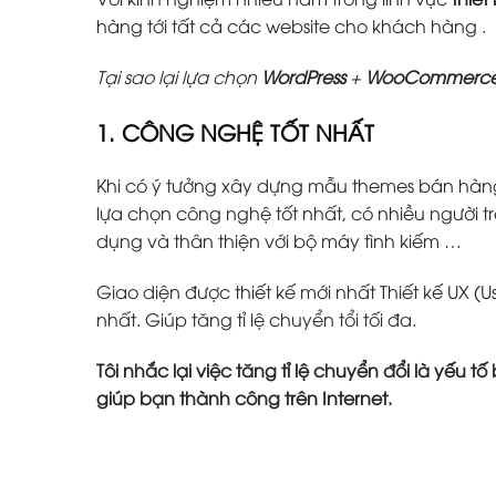
hàng tới tất cả các website cho khách hàng .
Tại sao lại lựa chọn
WordPress
+
WooCommerc
1. CÔNG NGHỆ TỐT NHẤT
Khi có ý tưởng xây dựng mẫu themes bán hàn
lựa chọn công nghệ tốt nhất, có nhiều người tr
dụng và thân thiện với bộ máy tình kiếm …
Giao diện được thiết kế mới nhất Thiết kế UX (U
nhất. Giúp tăng tỉ lệ chuyển tổi tối đa.
Tôi nhắc lại việc tăng tỉ lệ chuyển đổi là yếu 
giúp bạn thành công trên Internet.