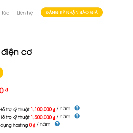
n tức
Liên hệ
ĐĂNG KÝ NHẬN BÁO GIÁ
điện cơ
00
₫
/ năm
1,100,000 ₫
ỗ trợ kỹ thuật
/ năm
1,500,000 ₫
ỗ trợ kỹ thuật
/ năm
0 ₫
 dụng hosting