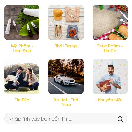
Mỹ Phẩm -
Thời Trang
Thực Phẩm -
Làm Đẹp
Thuốc
Tin Tức
Xe Hơi - Thể
Khuyến Mãi
Thao
Tìm
kiếm: