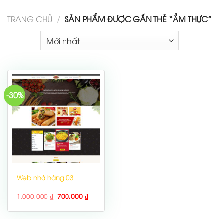
TRANG CHỦ
/
SẢN PHẨM ĐƯỢC GẮN THẺ “ẨM THỰC”
-30%
Web nhà hàng 03
1,000,000
₫
700,000
₫