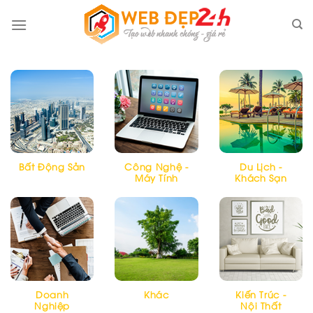
Skip
to
content
Bất Động Sản
Công Nghệ -
Du Lịch -
Máy Tính
Khách Sạn
Doanh
Khác
Kiến Trúc -
Nghiệp
Nội Thất