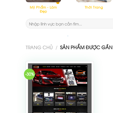
Mỹ Phẩm - Làm
Thời Trang
Đẹp
Tìm
kiếm:
TRANG CHỦ
/
SẢN PHẨM ĐƯỢC GẮN T
-30%