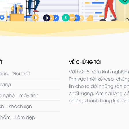
T
VỀ CHÚNG TÔI
Với hơn 5 năm kinh nghiệm
trúc – Nội thất
lĩnh vực thiết kế web, chúng
trang
tin cho ra đời những sản 
chất lượng, làm hài lòng c
 nghệ – máy tính
những khách hàng khó tính
ịch – Khách sạn
hẩm – Làm đẹp