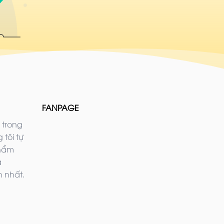
FANPAGE
 trong
 tôi tự
phẩm
ả
 nhất.