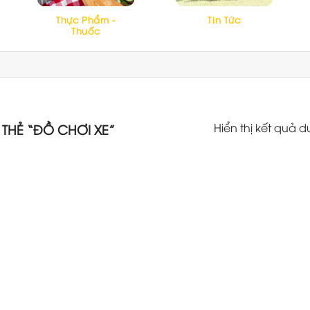
Thực Phẩm -
Tin Tức
Thuốc
Hiển thị kết quả d
HẺ “ĐỒ CHƠI XE”