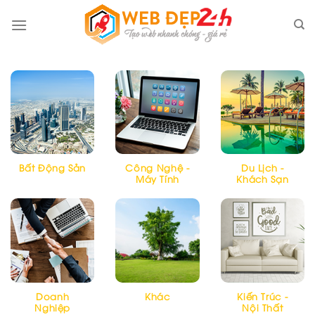
Skip
to
content
Bất Động Sản
Công Nghệ -
Du Lịch -
Máy Tính
Khách Sạn
Doanh
Khác
Kiến Trúc -
Nghiệp
Nội Thất