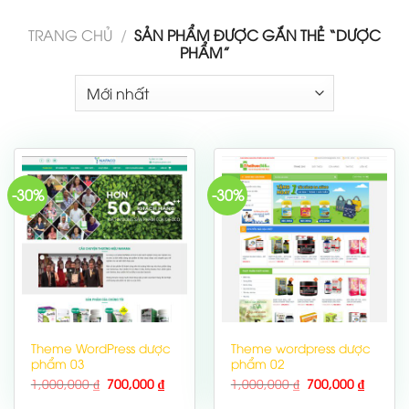
TRANG CHỦ
/
SẢN PHẨM ĐƯỢC GẮN THẺ “DƯỢC
PHẨM”
-30%
-30%
Theme WordPress dược
Theme wordpress dược
phẩm 03
phẩm 02
1,000,000
₫
700,000
₫
1,000,000
₫
700,000
₫