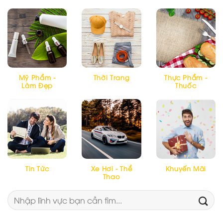
Mỹ Phẩm -
Thời Trang
Thực Phẩm -
Làm Đẹp
Thuốc
Tin Tức
Xe Hơi - Thể
Khuyến Mãi
Thao
Tìm
kiếm: