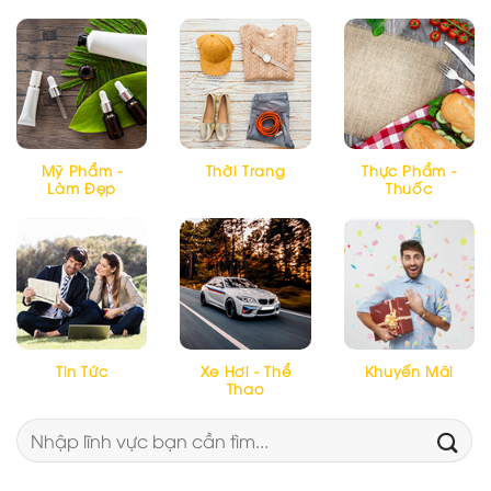
Mỹ Phẩm -
Thời Trang
Thực Phẩm -
Làm Đẹp
Thuốc
Tin Tức
Xe Hơi - Thể
Khuyến Mãi
Thao
Tìm
kiếm: