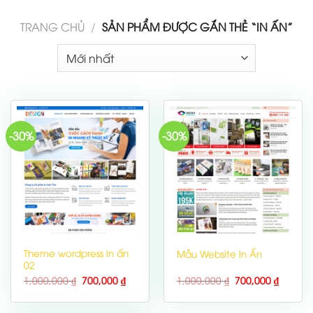
TRANG CHỦ
/
SẢN PHẨM ĐƯỢC GẮN THẺ “IN ẤN”
-30%
-30%
Theme wordpress in ấn
Mẫu Website In Ấn
02
1,000,000
₫
700,000
₫
1,000,000
₫
700,000
₫