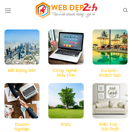
Skip
to
content
Bất Động Sản
Công Nghệ -
Du Lịch -
Máy Tính
Khách Sạn
Doanh
Khác
Kiến Trúc -
Nghiệp
Nội Thất