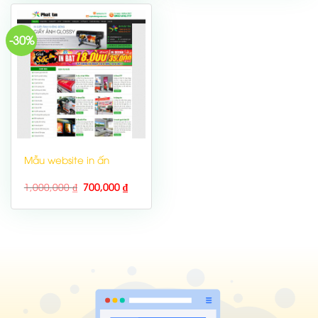
-30%
Mẫu website in ấn
1,000,000
₫
700,000
₫