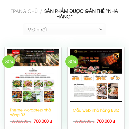
TRANG CHỦ
/
SẢN PHẨM ĐƯỢC GẮN THẺ “NHÀ
HÀNG”
-30%
-30%
Theme wordpress nhà
Mẫu web nhà hàng BBQ
hàng 03
1,000,000
₫
700,000
₫
1,000,000
₫
700,000
₫