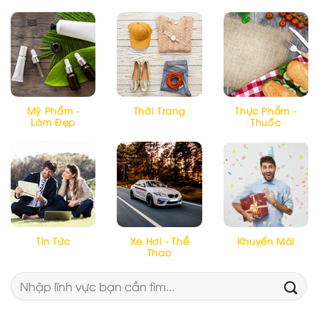
Mỹ Phẩm -
Thời Trang
Thực Phẩm -
Làm Đẹp
Thuốc
Tin Tức
Xe Hơi - Thể
Khuyến Mãi
Thao
Tìm
kiếm: