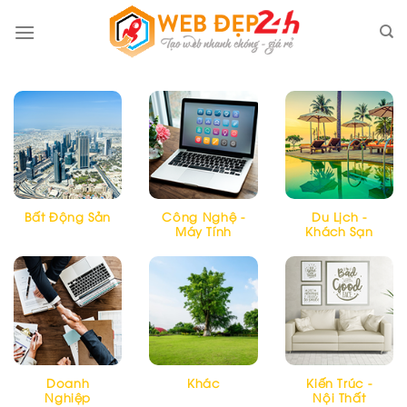
Skip
to
content
Bất Động Sản
Công Nghệ -
Du Lịch -
Máy Tính
Khách Sạn
Doanh
Khác
Kiến Trúc -
Nghiệp
Nội Thất