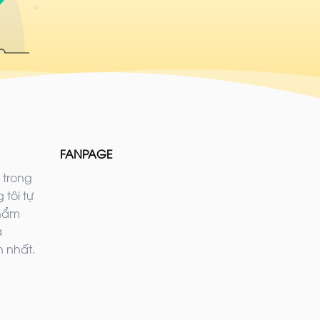
FANPAGE
 trong
 tôi tự
phẩm
ả
 nhất.