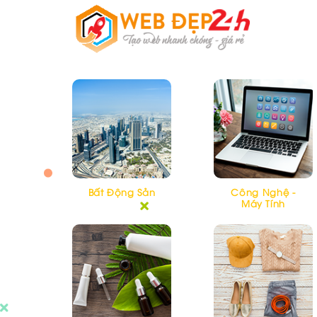
Skip
to
content
Bất Động Sản
Công Nghệ -
Máy Tính