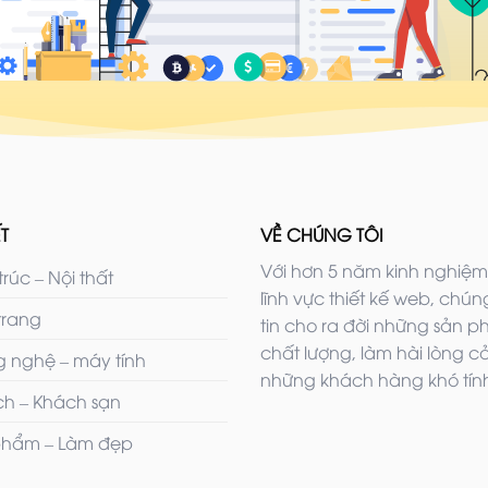
T
VỀ CHÚNG TÔI
Với hơn 5 năm kinh nghiệm
trúc – Nội thất
lĩnh vực thiết kế web, chúng
trang
tin cho ra đời những sản 
chất lượng, làm hài lòng c
 nghệ – máy tính
những khách hàng khó tính
ịch – Khách sạn
hẩm – Làm đẹp