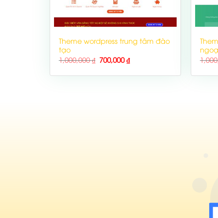
Theme wordpress trung tâm đào
Them
tạo
ngoạ
1,000,000
₫
700,000
₫
1,00