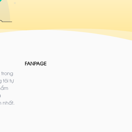
FANPAGE
 trong
 tôi tự
phẩm
ả
 nhất.