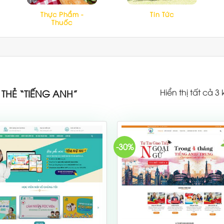
Thực Phẩm -
Tin Tức
Thuốc
Hiển thị tất cả 3
HẺ “TIẾNG ANH”
-30%