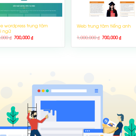
e wordpress trung tâm
Web trung tâm tiếng anh
i ngữ
0,000
₫
700,000
₫
1,000,000
₫
700,000
₫