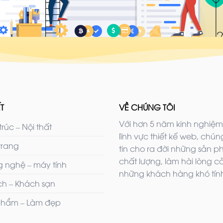
T
VỀ CHÚNG TÔI
Với hơn 5 năm kinh nghiệm
trúc – Nội thất
lĩnh vực thiết kế web, chúng
trang
tin cho ra đời những sản 
chất lượng, làm hài lòng c
 nghệ – máy tính
những khách hàng khó tính
ịch – Khách sạn
hẩm – Làm đẹp