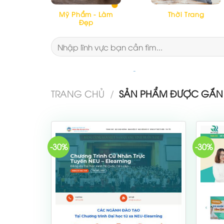
Mỹ Phẩm - Làm
Thời Trang
Đẹp
Tìm
kiếm:
TRANG CHỦ
/
SẢN PHẨM ĐƯỢC GẮN T
-30%
-30%