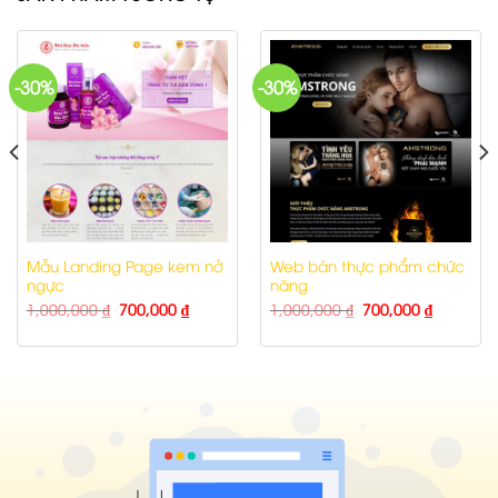
-30%
-30%
Mẫu Landing Page kem nở
Web bán thực phẩm chức
ngực
năng
1,000,000
₫
700,000
₫
1,000,000
₫
700,000
₫