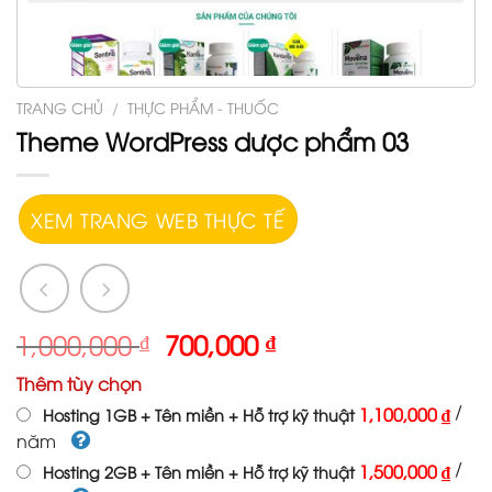
TRANG CHỦ
/
THỰC PHẨM - THUỐC
Theme WordPress dược phẩm 03
XEM TRANG WEB THỰC TẾ
1,000,000
₫
700,000
₫
Thêm tùy chọn
/
1,100,000 ₫
Hosting 1GB + Tên miền + Hỗ trợ kỹ thuật
năm
/
1,500,000 ₫
Hosting 2GB + Tên miền + Hỗ trợ kỹ thuật